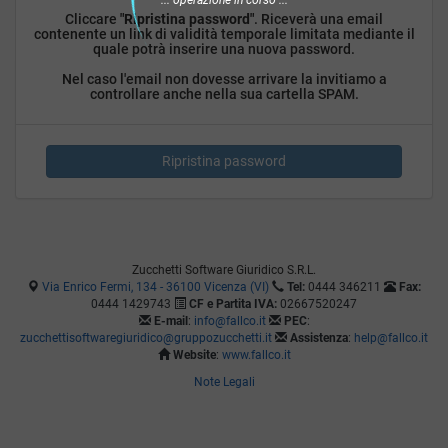
Cliccare
"Ripristina password"
. Riceverà una email
contenente un link di validità temporale limitata mediante il
quale potrà inserire una nuova password.
Nel caso l'email non dovesse arrivare la invitiamo a
controllare anche nella sua cartella SPAM.
Zucchetti Software Giuridico S.R.L.
Via Enrico Fermi, 134 - 36100 Vicenza (VI)
Tel:
0444 346211
Fax:
0444 1429743
CF e Partita IVA:
02667520247
E-mail
:
info@fallco.it
PEC
:
zucchettisoftwaregiuridico@gruppozucchetti.it
Assistenza
:
help@fallco.it
Website
:
www.fallco.it
Note Legali