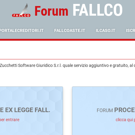
FALLCO
Forum
PORTALECREDITORI.IT
FALLCOASTE.IT
ILCASO.IT
ISC
cchetti Software Giuridico S.r.l. quale servizio aggiuntivo e gratuito, al 
 EX LEGGE FALL.
PROCE
FORUM
per entrare
clicca qui 