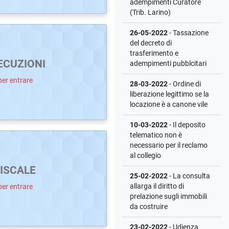
adempimenti Curatore
(Trib. Larino)
26-05-2022
- Tassazione
del decreto di
trasferimento e
ECUZIONI
adempimenti pubblcitari
per entrare
28-03-2022
- Ordine di
liberazione legittimo se la
locazione è a canone vile
10-03-2022
- Il deposito
telematico non è
necessario per il reclamo
al collegio
ISCALE
25-02-2022
- La consulta
allarga il diritto di
per entrare
prelazione sugli immobili
da costruire
23-02-2022
- Udienza