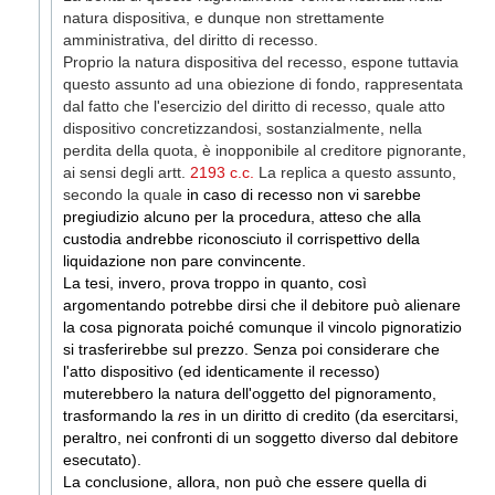
natura dispositiva, e dunque non strettamente
amministrativa, del diritto di recesso
.
Proprio la natura dispositiva del recesso, espone tuttavia
questo assunto ad una obiezione di fondo, rappresentata
dal fatto che l'esercizio del diritto di recesso, quale atto
dispositivo concretizzandosi, sostanzialmente, nella
perdita della quota, è inopponibile al creditore pignorante,
ai sensi degli artt.
2193 c.c.
La replica a questo assunto,
secondo la quale
in caso di recesso non vi sarebbe
pregiudizio alcuno per la procedura, atteso che alla
custodia andrebbe riconosciuto il corrispettivo della
liquidazione non pare convincente.
La tesi, invero, prova troppo in quanto, così
argomentando potrebbe dirsi che il debitore può alienare
la cosa pignorata poiché comunque il vincolo pignoratizio
si trasferirebbe sul prezzo. Senza poi considerare che
l'atto dispositivo (ed identicamente il recesso)
muterebbero la natura dell'oggetto del pignoramento,
trasformando la
res
in un diritto di credito (da esercitarsi,
peraltro, nei confronti di un soggetto diverso dal debitore
esecutato).
La conclusione, allora, non può che essere quella di