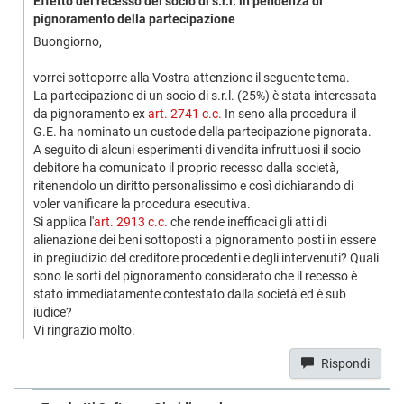
Effetto del recesso del socio di s.r.l. in pendenza di
pignoramento della partecipazione
Buongiorno,
vorrei sottoporre alla Vostra attenzione il seguente tema.
La partecipazione di un socio di s.r.l. (25%) è stata interessata
da pignoramento ex
art. 2741 c.c.
In seno alla procedura il
G.E. ha nominato un custode della partecipazione pignorata.
A seguito di alcuni esperimenti di vendita infruttuosi il socio
debitore ha comunicato il proprio recesso dalla società,
ritenendolo un diritto personalissimo e così dichiarando di
voler vanificare la procedura esecutiva.
Si applica l'
art. 2913 c.c.
che rende inefficaci gli atti di
alienazione dei beni sottoposti a pignoramento posti in essere
in pregiudizio del creditore procedenti e degli intervenuti? Quali
sono le sorti del pignoramento considerato che il recesso è
stato immediatamente contestato dalla società ed è sub
iudice?
Vi ringrazio molto.
Rispondi