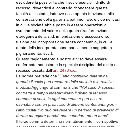
escludere la possibilità che il socio eserciti il diritto di
recesso, dovendosi al contrario riconoscere questa
facoltà al custode, laddove essa appaia funzionale alla
conservazione della garanzia patrimoniale, e cioè nei casi
in cui la società abbia posto in essere operazioni di
svuotamento del valore della quota (trasformazione
eterogenea della s.r.l. in fondazione o associazione,
fusione per incorporazione senza concambio, in cui le
quote della incorporata sono parzialmente soggette a
pignoramento, ecc.).
Questo ragionamento a nostro avviso deve essere
confermato nonostante la speciale disciplina del diritto di
recesso tessuta dall'
art. 2473 c.c.
.
La norma prevede che "
L'atto costitutivo determina
quando il socio può recedere dalla società e le relative
modalità
Aggiunge al comma 2 che "
Nel caso di società
contratta a tempo indeterminato il diritto di recesso
compete al socio in ogni momento e può essere
esercitato con un preavviso di almeno centottanta giorni;
l'atto costitutivo può prevedere un periodo di preavviso di
durata maggiore purché non superiore ad un anno
".
Il terzo comma determina normativamente il corrispettivo