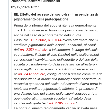
Zucchetti Software Giuridico srl
02/12/2024 18:27
RE: Effetto del recesso del socio di s.r.l. in pendenza di
pignoramento della partecipazione
Prima della riforma del 2003 si riteneva generalmente
che il diritto di recesso fosse una prerogativa del socio,
anche nel caso di pignoramento della quota.
Cass. civ.,
12.7.2002, n. 10144
aveva affermato che "
Il
creditore pignoratizio delle azioni - ancorché, ai sensi
dell'
art. 2352 cod. civ.
, a lui competa, in luogo del socio
suo debitore, il diritto di voto (anche) nelle deliberazioni
concernenti il cambiamento dell'oggetto o del tipo della
società o il trasferimento della sede sociale all'estero -
non è legittimato ad esercitare il diritto di recesso di cui
all'
art. 2437 cod. civ.
, configurandosi questo come un atto
di disposizione in ordine alla partecipazione societaria, di
esclusiva spettanza del socio, ed essendo d'altra parte la
tutela del creditore pignoratizio affidata, in presenza di
una diminuzione del valore delle azioni conseguente a
quei deliberati mutamenti societari, all'istituto della
vendita anticipata "ex"
art. 2795 cod. civ.
".
La bontà di questo ragionamento veniva ricavata nella