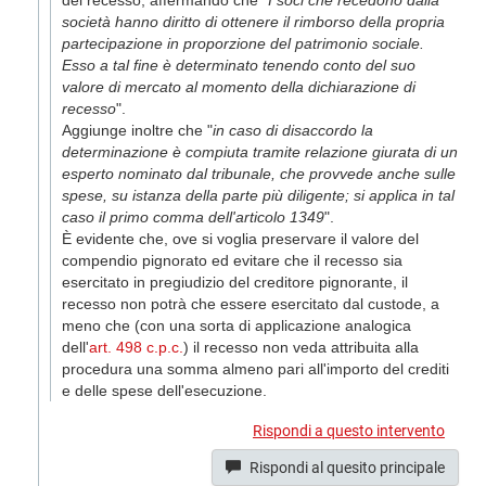
del recesso, affermando che "
I soci che recedono dalla
società hanno diritto di ottenere il rimborso della propria
partecipazione in proporzione del patrimonio sociale.
Esso a tal fine è determinato tenendo conto del suo
valore di mercato al momento della dichiarazione di
recesso
".
Aggiunge inoltre che "
in caso di disaccordo la
determinazione è compiuta tramite relazione giurata di un
esperto nominato dal tribunale, che provvede anche sulle
spese, su istanza della parte più diligente; si applica in tal
caso il primo comma dell'articolo 1349
".
È evidente che, ove si voglia preservare il valore del
compendio pignorato ed evitare che il recesso sia
esercitato in pregiudizio del creditore pignorante, il
recesso non potrà che essere esercitato dal custode, a
meno che (con una sorta di applicazione analogica
dell'
art. 498 c.p.c.
) il recesso non veda attribuita alla
procedura una somma almeno pari all'importo del crediti
e delle spese dell'esecuzione.
Rispondi a questo intervento
Rispondi al quesito principale