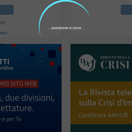
rd?
Mac
)