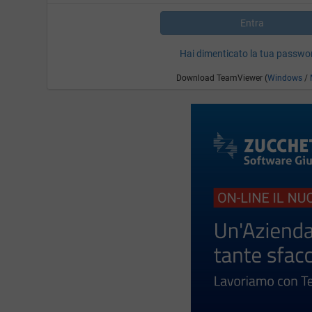
Entra
Hai dimenticato la tua passwo
Download TeamViewer (
Windows
/