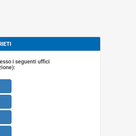
IETI
sso i seguenti uffici
zione):