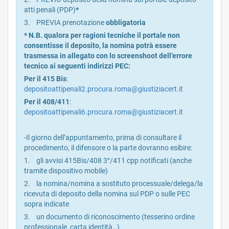
atti penali (PDP)
*
3. PREVIA prenotazione
obbligatoria
* N.B. qualora per ragioni tecniche il portale non
consentisse il deposito, la nomina potrà essere
trasmessa in allegato con lo screenshoot dell’errore
tecnico ai seguenti indirizzi PEC:
Per il 415 Bis
:
depositoattipenali2.procura.roma@giustiziacert.it
Per il 408/411
:
depositoattipenali6.procura.roma@giustiziacert.it
-Il giorno dell’appuntamento, prima di consultare il
procedimento, il difensore o la parte dovranno esibire:
1. gli avvisi 415Bis/408 3°/411 cpp notificati (anche
tramite dispositivo mobile)
2. la nomina/nomina a sostituto processuale/delega/la
ricevuta di deposito della nomina sul PDP o sulle PEC
sopra indicate
3. un documento di riconoscimento (tesserino ordine
professionale, carta identità…)