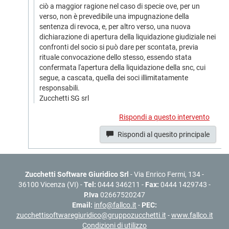
ciò a maggior ragione nel caso di specie ove, per un
verso, non è prevedibile una impugnazione della
sentenza di revoca, e, per altro verso, una nuova
dichiarazione di apertura della liquidazione giudiziale nei
confronti del socio si può dare per scontata, previa
rituale convocazione dello stesso, essendo stata
confermata l'apertura della liquidazione della snc, cui
segue, a cascata, quella dei soci illimitatamente
responsabili.
Zucchetti SG srl
Rispondi a questo intervento
Rispondi al quesito principale
Zucchetti Software Giuridico Srl
- Via Enrico Fermi, 134 -
36100 Vicenza (VI) -
Tel:
0444 346211 -
Fax:
0444 1429743 -
P.Iva
02667520247
Email:
info@fallco.it
-
PEC:
zucchettisoftwaregiuridico@gruppozucchetti.it
-
www.fallco.it
Condizioni di utilizzo