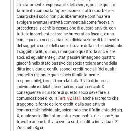
illimitatamente responsabile della snc, e, poiché questo
fallimento comporta l'apprensione di tutti i suoi beni, è
chiaro che il socio non può liberamente continuare a
svolgere eventuali attività commerciali come faceva in
precedenza, sicchè la cessazione di questa attività, con
tutte le incombente di ordine burocratico fiscale, è una
conseguenza necessaria della dichiarazione di fallimento
del soggetto socio della snc e titolare della ditta individuale.
I soggetti falliti, quindi, rimangono quattro: la snc e i tre
soci, ed egualmente gli stati passivi rimangono quattro
giacchè nello stato passivo del socio titolare anche della
ditta individuale, confluiscono i crediti sociali (dei quali il
soggetto risponde quale socio illimitatamente
responsabile), i crediti correlati all'attività di impresa
individuale e i debiti personali non commerciali. Di
conseguenza il curatore di questo socio deve fare la
comunicazione di cui all'
art. 92 l.fall.
anche ai credito che
traggono la fonte dei loro crediti dalla sua attività
commerciale individuale, spiegando che il fallimento del sig.
X, quale socio illimitatamente responsabile della snc Y, ha
travolto anche l'attività svolta sotto la ditta individuale Z.
Zucchetti Sg srl