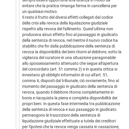
sempre essere opportuna una istanza in modo da
evitare che la pratica rimanga ferma in cancelleria per
un qualsiasi motivo.
Il resto è frutto del diversi effetti collegati dal codice
della crisi alla revoca della liquidazione giudiziale
rispetto alla revoca del fallimento. Quest'ultima non
produceva alcun effetto fino al passaggio in giudicato
della sentenza di revoca, nel mentre il nuovo codice ha
stabilito che fin dalla pubblicazione della sentenza di
revoca la disponibilità dei beni ritorni al debitore, sotto la
vigilanza del curatore in una situazione paragonabile
allo spossessamento attenuato che segue all'apertura
del concordato (art. 51 comma 2) e in questa ottica si
innestano gli obblighi informativi di cui all'art. 51,
comma 4, disposti dal tribunale; ciò ovviamente, fino al
momento del passaggio in giudicato della sentenza di
revoca, quando il debitore ritorna completamente in
bonis e riacquista la piena e completa disponibilità dei
propri beni. In questa fase intermedia tra pubblicazione
della sentenza di revoca e suo passaggio in giudicato
permangono le trascrizioni della sentenza di
liquidazione giudiziale effettuate a tutela dei creditori
per l'ipotesi che la revoca venga cassata in cassazione;