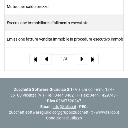
Mutuo per saldo prezzo
Esecuzione Immobiliare e fallimento esecutata
Emissione fattura vendita immobile in procedura esecutivo immobilia
Zucchetti Software Giuridico Srl
- Via Enrico Fermi, 134 -
36100 Vicenza (VI) -
Tel:
0444 346211 -
Fax:
0444 1429743 -
P.Iva
02667520247
Email:
info@fallco.it
-
PEC:
zucchettisoftwaregiuridico@gruppozucchetti.it
-
www.fallco.it
Condizioni di utilizzo