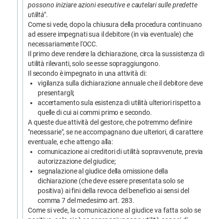
possono iniziare azioni
esecutive
e
cautelari
sulle
predette
utilità
".
Come si vede, dopo la chiusura della procedura continuano
ad essere impegnati sua il debitore (in via eventuale) che
necessariamente l'OCC.
Il primo deve rendere la dichiarazione, circa la sussistenza di
utilità rilevanti, solo se esse sopraggiungono.
Il secondo è impegnato in una attività di:
vigilanza sulla dichiarazione annuale che il debitore deve
presentargli;
accertamento sula esistenza di utilità ulteriori rispetto a
quelle di cui ai commi primo e secondo.
A queste due attività del gestore, che potremmo definire
"necessarie", se ne accompagnano due ulteriori, di carattere
eventuale, e che attengo alla:
comunicazione ai creditori di utilità sopravvenute, previa
autorizzazione del giudice;
segnalazione al giudice della omissione della
dichiarazione (che deve essere presentata solo se
positiva) ai fini della revoca del beneficio ai sensi del
comma 7 del medesimo art. 283.
Come si vede, la comunicazione al giudice va fatta solo se