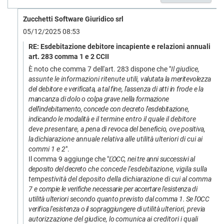
Zucchetti Software Giuridico srl
05/12/2025 08:53
RE: Esdebitazione debitore incapiente e relazioni annuali
art. 283 comma 1 e 2 CCII
È noto che comma 7 dell'art. 283 dispone che "
Il giudice,
assunte le informazioni ritenute utili,
valutata
la
meritevolezza
del
debitore
e
verificata,
a
tal
fine,
l'assenza
di
atti
in
frode
e
la
mancanza
di
dolo
o
colpa
grave
nella
formazione
dell'indebitamento,
concede
con
decreto
l'esdebitazione,
indicando
le
modali
tà e il termine entro il quale il debitore
deve presentare,
a
pena
di
revoca
del
beneficio,
ove
positiva,
la
dichia
razione annuale relativa alle utilità ulteriori di cui ai
commi 1 e 2
".
Il comma 9 aggiunge che "
L'OCC,
nei
tre
anni
successivi
al
deposito
del
decre
to che concede l'esdebitazione, vigila sulla
tempestività del deposito della dichiarazione di cui al comma
7 e
compie
le
verifiche
necessarie
per
accertare
l'esistenza
di
utilità
ulteriori
secondo
quanto
previsto
dal
comma 1.
Se l'OCC
verifica l'esistenza o il sopraggiungere di
utilità
ulteriori,
previa
autorizzazione
del
giudice,
lo
comunica ai creditori i quali