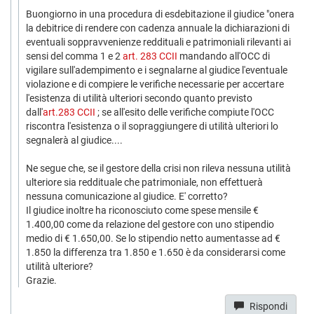
Buongiorno in una procedura di esdebitazione il giudice "onera
la debitrice di rendere con cadenza annuale la dichiarazioni di
eventuali soppravvenienze reddituali e patrimoniali rilevanti ai
sensi del comma 1 e 2
art. 283 CCII
mandando all'OCC di
vigilare sull'adempimento e i segnalarne al giudice l'eventuale
violazione e di compiere le verifiche necessarie per accertare
l'esistenza di utilità ulteriori secondo quanto previsto
dall'
art.283 CCII
; se all'esito delle verifiche compiute l'OCC
riscontra l'esistenza o il sopraggiungere di utilità ulteriori lo
segnalerà al giudice....
Ne segue che, se il gestore della crisi non rileva nessuna utilità
ulteriore sia reddituale che patrimoniale, non effettuerà
nessuna comunicazione al giudice. E' corretto?
Il giudice inoltre ha riconosciuto come spese mensile €
1.400,00 come da relazione del gestore con uno stipendio
medio di € 1.650,00. Se lo stipendio netto aumentasse ad €
1.850 la differenza tra 1.850 e 1.650 è da considerarsi come
utilità ulteriore?
Grazie.
Rispondi