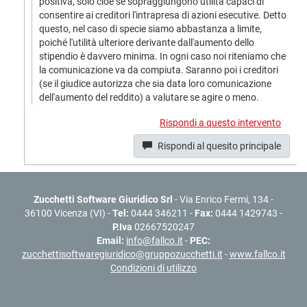
positiva, solo cioè se sopraggiungono utilità capaci di
consentire ai creditori l'intrapresa di azioni esecutive. Detto
questo, nel caso di specie siamo abbastanza a limite,
poiché l'utilità ulteriore derivante dall'aumento dello
stipendio è davvero minima. In ogni caso noi riteniamo che
la comunicazione va da compiuta. Saranno poi i creditori
(se il giudice autorizza che sia data loro comunicazione
dell'aumento del reddito) a valutare se agire o meno.
Rispondi a questo intervento
Rispondi al quesito principale
Zucchetti Software Giuridico Srl
- Via Enrico Fermi, 134 -
36100 Vicenza (VI) -
Tel:
0444 346211 -
Fax:
0444 1429743 -
P.Iva
02667520247
Email:
info@fallco.it
-
PEC:
zucchettisoftwaregiuridico@gruppozucchetti.it
-
www.fallco.it
Condizioni di utilizzo