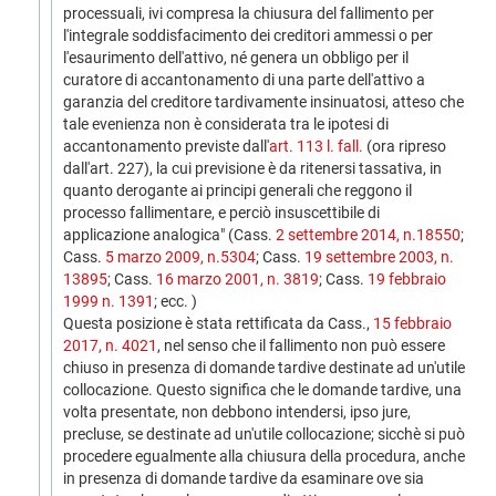
processuali, ivi compresa la chiusura del fallimento per
l'integrale soddisfacimento dei creditori ammessi o per
l'esaurimento dell'attivo, né genera un obbligo per il
curatore di accantonamento di una parte dell'attivo a
garanzia del creditore tardivamente insinuatosi, atteso che
tale evenienza non è considerata tra le ipotesi di
accantonamento previste dall'
art. 113 l. fall.
(ora ripreso
dall'art. 227), la cui previsione è da ritenersi tassativa, in
quanto derogante ai principi generali che reggono il
processo fallimentare, e perciò insuscettibile di
applicazione analogica" (Cass.
2 settembre 2014, n.18550
;
Cass.
5 marzo 2009, n.5304
; Cass.
19 settembre 2003, n.
13895
; Cass.
16 marzo 2001, n. 3819
; Cass.
19 febbraio
1999 n. 1391
; ecc. )
Questa posizione è stata rettificata da Cass.,
15 febbraio
2017, n. 4021
, nel senso che il fallimento non può essere
chiuso in presenza di domande tardive destinate ad un'utile
collocazione. Questo significa che le domande tardive, una
volta presentate, non debbono intendersi, ipso jure,
precluse, se destinate ad un'utile collocazione; sicchè si può
procedere egualmente alla chiusura della procedura, anche
in presenza di domande tardive da esaminare ove sia