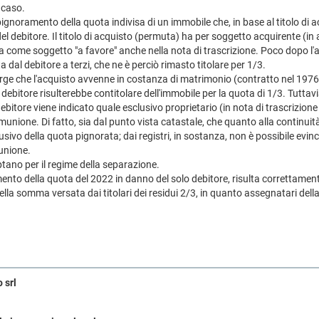
 caso.
gnoramento della quota indivisa di un immobile che, in base al titolo di ac
del debitore. Il titolo di acquisto (permuta) ha per soggetto acquirente (in a
ura come soggetto "a favore" anche nella nota di trascrizione. Poco dopo l'
 dal debitore a terzi, che ne è perciò rimasto titolare per 1/3.
ge che l'acquisto avvenne in costanza di matrimonio (contratto nel 1976
debitore risulterebbe contitolare dell'immobile per la quota di 1/3. Tuttav
 debitore viene indicato quale esclusivo proprietario (in nota di trascrizion
unione. Di fatto, sia dal punto vista catastale, che quanto alla continuità d
lusivo della quota pignorata; dai registri, in sostanza, non è possibile evin
unione.
tano per il regime della separazione.
amento della quota del 2022 in danno del solo debitore, risulta correttame
lla somma versata dai titolari dei residui 2/3, in quanto assegnatari dell
 srl