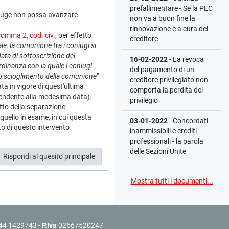
prefallimentare - Se la PEC
oniuge non possa avanzare
non va a buon fine la
rinnovazione è a cura del
comma 2, cod. civ.
, per effetto
creditore
e, la comunione tra i coniugi si
data di sottoscrizione del
16-02-2022
- La revoca
dinanza con la quale i coniugi
del pagamento di un
ello scioglimento della comunione
"
creditore privilegiato non
ta in vigore di quest'ultima
comporta la perdita del
 pendente alla medesima data).
privilegio
etto della separazione
 quello in esame, in cui questa
03-01-2022
- Concordati
to di questo intervento
inammissibili e crediti
professionali - la parola
delle Sezioni Unite
Rispondi al quesito principale
Mostra tutti i documenti...
44 1429743 -
P.Iva
02667520247