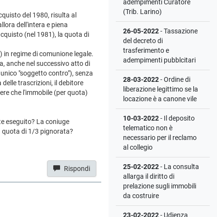
adempimenti Curatore
(Trib. Larino)
quisto del 1980, risulta al
llora dell'intera e piena
26-05-2022
- Tassazione
acquisto (nel 1981), la quota di
del decreto di
trasferimento e
) in regime di comunione legale.
adempimenti pubblcitari
ia, anche nel successivo atto di
e unico "soggetto contro"), senza
28-03-2022
- Ordine di
elle trascrizioni, il debitore
liberazione legittimo se la
cere che l'immobile (per quota)
locazione è a canone vile
10-03-2022
- Il deposito
nte eseguito? La coniuge
telematico non è
a quota di 1/3 pignorata?
necessario per il reclamo
al collegio
25-02-2022
- La consulta
Rispondi
allarga il diritto di
prelazione sugli immobili
da costruire
23-02-2022
- Udienza