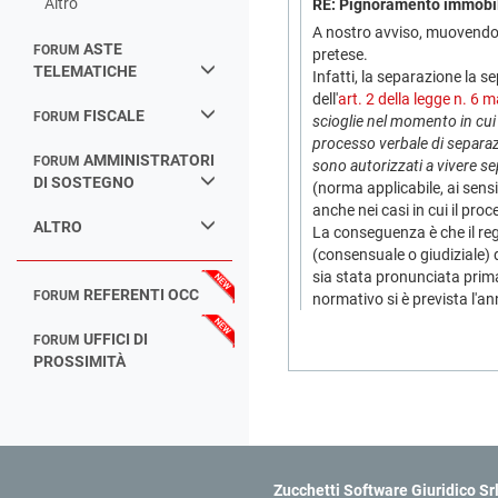
Altro
RE: Pignoramento immobil
A nostro avviso, muovendo 
ASTE
FORUM
pretese.
TELEMATICHE
Infatti, la separazione la 
dell'
art. 2 della legge n. 6 
FISCALE
FORUM
scioglie nel momento in cui i
processo verbale di separaz
AMMINISTRATORI
FORUM
sono autorizzati a vivere sep
DI SOSTEGNO
(norma applicabile, ai sensi 
anche nei casi in cui il pr
ALTRO
La conseguenza è che il reg
(consensuale o giudiziale) d
sia stata pronunciata prima
REFERENTI OCC
FORUM
normativo si è prevista l'a
UFFICI DI
FORUM
PROSSIMITÀ
Zucchetti Software Giuridico Sr