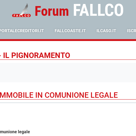
FALLCO
Forum
PORTALECREDITORI.IT
FALLCOASTE.IT
ILCASO.IT
ISC
- IL PIGNORAMENTO
MMOBILE IN COMUNIONE LEGALE
omunione legale