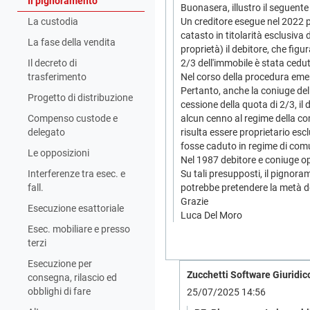
Il pignoramento
Buonasera, illustro il seguente
La custodia
Un creditore esegue nel 2022 pi
catasto in titolarità esclusiva 
La fase della vendita
proprietà) il debitore, che fig
Il decreto di
2/3 dell'immobile è stata ceduta
trasferimento
Nel corso della procedura emer
Pertanto, anche la coniuge del 
Progetto di distribuzione
cessione della quota di 2/3, il
Compenso custode e
alcun cenno al regime della com
delegato
risulta essere proprietario esc
fosse caduto in regime di com
Le opposizioni
Nel 1987 debitore e coniuge op
Interferenze tra esec. e
Su tali presupposti, il pignor
fall.
potrebbe pretendere la metà de
Grazie
Esecuzione esattoriale
Luca Del Moro
Esec. mobiliare e presso
terzi
Esecuzione per
Zucchetti Software Giuridico
consegna, rilascio ed
obblighi di fare
25/07/2025 14:56