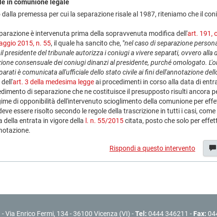
e in comunione legale
dalla premessa per cui la separazione risale al 1987, riteniamo che il c
separazione è intervenuta prima della sopravvenuta modifica dell'
art. 191, 
maggio 2015, n. 55
, il quale ha sancito che, "
nel caso di separazione personal
l presidente del tribunale autorizza i coniugi a vivere separati, ovvero alla 
ione consensuale dei coniugi dinanzi al presidente, purché omologato. L'or
arati è comunicata all'ufficiale dello stato civile ai fini dell'annotazione d
dell'
art. 3 della medesima legge
ai procedimenti in corso alla data di entra
ocedimento di separazione che ne costituisce il presupposto risulti ancora
ime di opponibilità dell'intervenuto scioglimento della comunione per eff
eve essere risolto secondo le regole della trascrizione in tutti i casi, come
 della entrata in vigore della
l. n. 55/2015
citata, posto che solo per effet
nnotazione.
Rispondi a questo intervento
l
- Via Enrico Fermi, 134 - 36100 Vicenza (VI) -
Tel:
0444 346211 -
Fax:
04