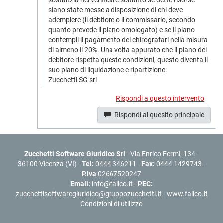
sostanzia nel verificare soltanto se dette risorse
siano state messe a disposizione di chi deve
adempiere (il debitore o il commissario, secondo
quanto prevede il piano omologato) e se il piano
contempli il pagamento dei chirografari nella misura
di almeno il 20%. Una volta appurato che il piano del
debitore rispetta queste condizioni, questo diventa il
suo piano di liquidazione e ripartizione.
Zucchetti SG srl
Rispondi a questo intervento
Rispondi al quesito principale
Zucchetti Software Giuridico Srl
- Via Enrico Fermi, 134 -
36100 Vicenza (VI) -
Tel:
0444 346211 -
Fax:
0444 1429743 -
P.Iva
02667520247
Email:
info@fallco.it
-
PEC:
zucchettisoftwaregiuridico@gruppozucchetti.it
-
www.fallco.it
Condizioni di utilizzo