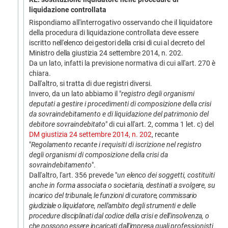
liquidazione controllata
Rispondiamo all'interrogativo osservando che il liquidatore
della procedura di liquidazione controllata deve essere
iscritto
nell'elenco
dei
gestori
della
crisi
di
cui
al
decreto
del
Ministro
della
giustizia
24
settem
bre 2014, n. 202.
Da un lato, infatti la previsione normativa di cui all'art. 270 è
chiara.
Dall'altro, si tratta di due registri diversi.
Invero, da un lato abbiamo il "
registro degli organismi
deputati a gestire i procedimenti di composizione della crisi
da sovraindebitamento e di liquidazione del patrimonio del
debitore sovraindebitato
" di cui all'art. 2, comma 1 let. c) del
DM giustizia 24 settembre 2014, n. 202
, recante
"
Regolamento recante i requisiti di iscrizione nel registro
degli organismi di composizione della crisi da
sovraindebitamento
".
Dall'altro, l'art. 356 prevede "
un
elen
co dei soggetti, costituiti
anche in forma associata o
societaria,
destinati
a
svolgere,
su
incarico
del
tribu
nale, le funzioni di curatore, commissario
giudiziale o
liquidatore,
nell'ambito
degli
strumenti
e
delle
procedure
disciplinati
dal
codice
della
crisi
e
dell'insolvenza,
o
che
possono
essere
incaricati
dall'impresa
quali
professionisti