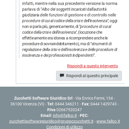
Infatti, mentre nella sua precedente versione la norma
parlava di "
Albo
dei
soggetti
incaricati
dall'autorità
giudiziaria
delle funzioni di gestione e di controllo nelle
procedure
di cui al codice della crisi e dell'insolvenza
", oggi
non si parla più, genericamente, di "
procedure
di cui al
codice della crisi e dell'insolvenza
", (locuzione che
effettivamente era idonea a ricomprendere anche le
procedure di sovraindebitamento), ma di "
strumenti
di
regolazione
della
crisi
e
dell'insolvenza
e delle
procedure
di
insolvenza
e
dei
professionisti
indi
pendenti
".
Rispondi a questo intervento
Rispondi al quesito principale
Zucchetti Software Giuridico Srl
- Via Enrico Fermi, 134 -
36100 Vicenza (VI) -
Tel:
0444 346211 -
Fax:
0444 1429743 -
P.Iva
02667520247
Email:
info@fallco.it
-
PEC:
zucchettisoftwaregiuridico@gruppozucchetti.it
-
www.fallco.it
Condizioni di utilizzo