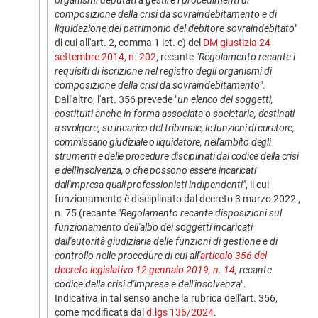
organismi deputati a gestire i procedimenti di
composizione della crisi da sovraindebitamento e di
liquidazione del patrimonio del debitore sovraindebitato
"
di cui all'art. 2, comma 1 let. c) del
DM giustizia 24
settembre 2014, n. 202
, recante "
Regolamento recante i
requisiti di iscrizione nel registro degli organismi di
composizione della crisi da sovraindebitamento
".
Dall'altro, l'art. 356 prevede "
un
elen
co dei soggetti,
costituiti anche in forma associata o
societaria,
destinati
a
svolgere,
su
incarico
del
tribu
nale, le funzioni di curatore,
commissario giudiziale o
liquidatore,
nell'ambito
degli
strumenti
e
delle
procedure
disciplinati
dal
codice
della
crisi
e
dell'insolvenza,
o
che
possono
essere
incaricati
dall'impresa
quali
professionisti indipendenti"
, il cui
funzionamento è disciplinato dal decreto 3 marzo 2022 ,
n. 75 (recante "
Regolamento recante disposizioni sul
funzionamento dell'albo dei soggetti incaricati
dall'autorità giudiziaria delle funzioni di gestione e di
controllo nelle procedure di cui all'
articolo 356 del
decreto legislativo 12 gennaio 2019, n. 14
, recante
codice della crisi d'impresa e dell'insolvenza
".
Indicativa in tal senso anche la rubrica dell'art. 356,
come modificata dal
d.lgs 136/2024
.