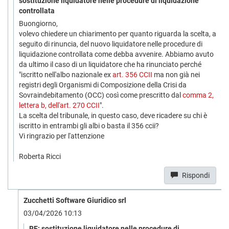
sostituzione liquidatore nelle procedure di liquidazione
controllata
Buongiorno,
volevo chiedere un chiarimento per quanto riguarda la scelta, a
seguito di rinuncia, del nuovo liquidatore nelle procedure di
liquidazione controllata come debba avvenire. Abbiamo avuto
da ultimo il caso di un liquidatore che ha rinunciato perché
"iscritto nell'albo nazionale ex
art. 356 CCII
ma non già nei
registri degli Organismi di Composizione della Crisi da
Sovraindebitamento (OCC) così come prescritto dal
comma 2,
lettera b, dell'art. 270 CCII
".
La scelta del tribunale, in questo caso, deve ricadere su chi è
iscritto in entrambi gli albi o basta il 356 ccii?
Vi ringrazio per l'attenzione
Roberta Ricci
Rispondi
Zucchetti Software Giuridico srl
03/04/2026 10:13
RE: sostituzione liquidatore nelle procedure di