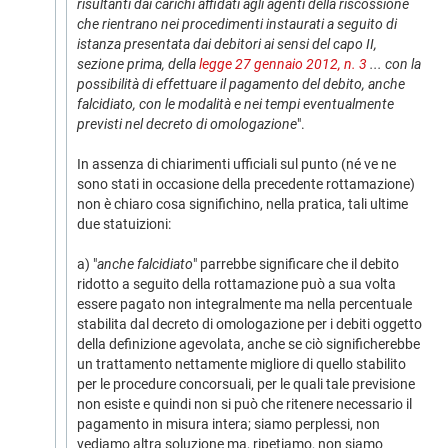
risultanti dai carichi affidati agli agenti della riscossione
che rientrano nei procedimenti instaurati a seguito di
istanza presentata dai debitori ai sensi del capo II,
sezione prima, della
legge 27 gennaio 2012, n. 3
... con la
possibilità di effettuare il pagamento del debito, anche
falcidiato, con le modalità e nei tempi eventualmente
previsti nel decreto di omologazione
".
In assenza di chiarimenti ufficiali sul punto (né ve ne
sono stati in occasione della precedente rottamazione)
non è chiaro cosa significhino, nella pratica, tali ultime
due statuizioni:
a) "
anche falcidiato
" parrebbe significare che il debito
ridotto a seguito della rottamazione può a sua volta
essere pagato non integralmente ma nella percentuale
stabilita dal decreto di omologazione per i debiti oggetto
della definizione agevolata, anche se ciò significherebbe
un trattamento nettamente migliore di quello stabilito
per le procedure concorsuali, per le quali tale previsione
non esiste e quindi non si può che ritenere necessario il
pagamento in misura intera; siamo perplessi, non
vediamo altra soluzione ma, ripetiamo, non siamo