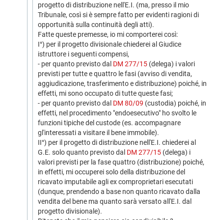
progetto di distribuzione nell'E.I. (ma, presso il mio
Tribunale, così si è sempre fatto per evidenti ragioni di
opportunità sulla continuità degli atti).
Fatte queste premesse, io mi comporterei così:
I°) per il progetto divisionale chiederei al Giudice
istruttore i seguenti compensi,
- per quanto previsto dal
DM 277/15
(delega) i valori
previsti per tutte e quattro le fasi (avviso di vendita,
aggiudicazione, trasferimento e distribuzione) poiché, in
effetti, mi sono occupato di tutte queste fasi;
- per quanto previsto dal
DM 80/09
(custodia) poiché, in
effetti, nel procedimento "endoesecutivo" ho svolto le
funzioni tipiche del custode (es. accompagnare
gl'interessati a visitare il bene immobile).
II°) per il progetto di distribuzione nell'E.I. chiederei al
G.E. solo quanto previsto dal
DM 277/15
(delega) i
valori previsti per la fase quattro (distribuzione) poiché,
in effetti, mi occuperei solo della distribuzione del
ricavato imputabile agli ex comproprietari esecutati
(dunque, prendendo a base non quanto ricavato dalla
vendita del bene ma quanto sarà versato all'E.I. dal
progetto divisionale).