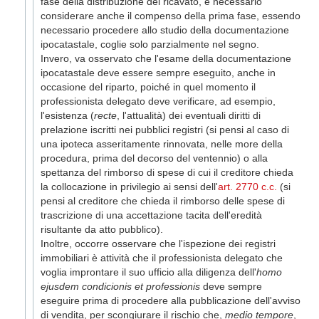
fase della distribuzione del ricavato, è necessario
considerare anche il compenso della prima fase, essendo
necessario procedere allo studio della documentazione
ipocatastale, coglie solo parzialmente nel segno.
Invero, va osservato che l'esame della documentazione
ipocatastale deve essere sempre eseguito, anche in
occasione del riparto, poiché in quel momento il
professionista delegato deve verificare, ad esempio,
l'esistenza (
recte
, l'attualità) dei eventuali diritti di
prelazione iscritti nei pubblici registri (si pensi al caso di
una ipoteca asseritamente rinnovata, nelle more della
procedura, prima del decorso del ventennio) o alla
spettanza del rimborso di spese di cui il creditore chieda
la collocazione in privilegio ai sensi dell'
art. 2770 c.c.
(si
pensi al creditore che chieda il rimborso delle spese di
trascrizione di una accettazione tacita dell'eredità
risultante da atto pubblico).
Inoltre, occorre osservare che l'ispezione dei registri
immobiliari è attività che il professionista delegato che
voglia improntare il suo ufficio alla diligenza dell'
homo
ejusdem condicionis et professionis
deve sempre
eseguire prima di procedere alla pubblicazione dell'avviso
di vendita, per scongiurare il rischio che,
medio tempore
,