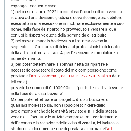
Gentili Signori,
espongo il seguente caso:
1) nel mese di aprile 2022 ho concluso l'incarico di una vendita
relativa ad una divisione giudiziale dove il coniuge era debitore
esecutato in una esecuzione immobiliare esclusivamente a suo
nome, nella fase del riparto ho provveduto a versare ai due
coniugi le rispettive quote della somma da di-stribuire.
2) nel mese di maggio ho ricevuto altro incarico con la
seguente: .... Ordinanza di delega al profes-sionista delegato
della attività di cui alla fase 4; per l'esecuzione immobiliare a
nome del marito.
3) per poter determinare la somma netta da ripartire è
necessario conoscere il costo del mio com-penso che come
previsto all'
art. 2, comma 1, del D.M. n. 227 /2015, al n 4
della
lettera a)
prevede la somma di €. 1000,00= ....."per tutte le attività svolte
nella fase della distribuzione"
Ma per poter effettuare un progetto di distribuzione , di
qualsiasi mole esso sia, non si può prescin-dere dallo
svolgimento anche delle attività previste al n. 1 della stessa
voce a) ....."per tutte le attività comprese tra il conferimento
dell'incarico e la redazione dell'avviso di vendita, ivi incluso lo
studio della documentazione depositata a norma dell'
art.