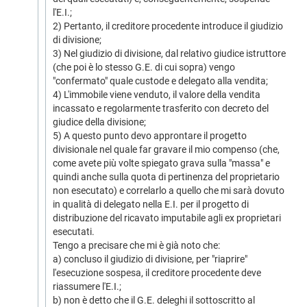
l'E.I.;
2) Pertanto, il creditore procedente introduce il giudizio
di divisione;
3) Nel giudizio di divisione, dal relativo giudice istruttore
(che poi è lo stesso G.E. di cui sopra) vengo
"confermato" quale custode e delegato alla vendita;
4) L'immobile viene venduto, il valore della vendita
incassato e regolarmente trasferito con decreto del
giudice della divisione;
5) A questo punto devo approntare il progetto
divisionale nel quale far gravare il mio compenso (che,
come avete più volte spiegato grava sulla "massa" e
quindi anche sulla quota di pertinenza del proprietario
non esecutato) e correlarlo a quello che mi sarà dovuto
in qualità di delegato nella E.I. per il progetto di
distribuzione del ricavato imputabile agli ex proprietari
esecutati.
Tengo a precisare che mi è già noto che:
a) concluso il giudizio di divisione, per "riaprire"
l'esecuzione sospesa, il creditore procedente deve
riassumere l'E.I.;
b) non è detto che il G.E. deleghi il sottoscritto al