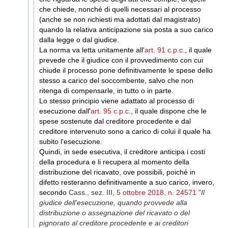
che chiede, nonché di quelli necessari al processo
(anche se non richiesti ma adottati dal magistrato)
quando la relativa anticipazione sia posta a suo carico
dalla legge o dal giudice.
La norma va letta unitamente all'
art. 91 c.p.c.
, il quale
prevede che il giudice con il provvedimento con cui
chiude il processo pone definitivamente le spese dello
stesso a carico del soccombente, salvo che non
ritenga di compensarle, in tutto o in parte.
Lo stesso principio viene adattato al processo di
esecuzione dall'
art. 95 c.p.c.
, il quale dispone che le
spese sostenute dal creditore procedente e dal
creditore intervenuto sono a carico di colui il quale ha
subito l'esecuzione.
Quindi, in sede esecutiva, il creditore anticipa i costi
della procedura e li recupera al momento della
distribuzione del ricavato, ove possibili, poiché in
difetto resteranno definitivamente a suo carico, invero,
secondo
Cass., sez. III,
5 ottobre 2018, n. 24571
"
Il
giudice dell'esecuzione, quando provvede alla
distribuzione o asse­gnazione del ricavato o del
pignorato al creditore procedente e ai creditori