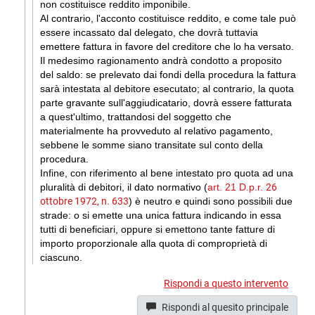
non costituisce reddito imponibile.
Al contrario, l'acconto costituisce reddito, e come tale può
essere incassato dal delegato, che dovrà tuttavia
emettere fattura in favore del creditore che lo ha versato.
Il medesimo ragionamento andrà condotto a proposito
del saldo: se prelevato dai fondi della procedura la fattura
sarà intestata al debitore esecutato; al contrario, la quota
parte gravante sull'aggiudicatario, dovrà essere fatturata
a quest'ultimo, trattandosi del soggetto che
materialmente ha provveduto al relativo pagamento,
sebbene le somme siano transitate sul conto della
procedura.
Infine, con riferimento al bene intestato pro quota ad una
pluralità di debitori, il dato normativo (
art. 21 D.p.r.
26
ottobre 1972, n. 633
) è neutro e quindi sono possibili due
strade: o si emette una unica fattura indicando in essa
tutti di beneficiari, oppure si emettono tante fatture di
importo proporzionale alla quota di comproprietà di
ciascuno.
Rispondi a questo intervento
Rispondi al quesito principale