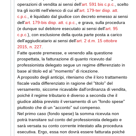
operazioni di vendita ai sensi dell'
art. 591 bis c.p.c.
, scelto
tra gli iscritti nell'elenco di cui all'
art. 179-ter disp. att.
c.p.c.
, è liquidato dal giudice con decreto emesso ai sensi
dell'
art. 179-bis disp. att. c.p.c.
, e grava, sulla procedura
(e dunque sul debitore esecutato ai sensi dell'
art. 95
c.p.c.
), con esclusione della quota parte posta a carico
dell'aggiudicatario ai sensi dell'
art. 2 d.m. 15 ottobre
2015, n. 227
.
Fatte queste premesse, e venendo alla questione
prospettata, la fatturazione di quanto ricevuto dal
professionista delegato segue un regime differenziato in
base al titolo ed al "momento" di ricezione.
A proposito degli anticipi, riteniamo che il loro trattamento
fiscale vada differenziato in ragione del "titolo" del
versamento, siccome ricavabile dall'ordinanza di vendita,
poiché il regime tributario è diverso a seconda che il
giudice abbia previsto il versamento di un "fondo spese"
piuttosto che di un "acconto" sul compenso.
Nel primo caso (fondo spese) la somma ricevuta non
potrà transitare sul conto del professionista delegato e
sarà versata su conto corrente intestato alla procedura
esecutiva. Ergo, essa non dovrà essere fatturata poiché