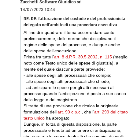
Zucchetti Software Giuridico srl
14/07/2023 10:44
RE: RE: fatturazione del custode e del professionista
delegato nell'ambito di una procedura esecutiva
Al fine di inquadrare il tema occorre dare conto,
preliminarmente, delle norme che disciplinano il
regime delle spese del processo, e dunque anche
delle spese dell'esecuzione.
Prima fra tutte l'
art. 8 d.P.R. 30.5.2002, n. 115
(meglio
noto come Testo unico delle spese di giustizia), a
mente del quale ciascuna parte provvede:
- alle spese degli atti processuali che compie;
- alle spese degli atti processuali che chiede;
- ad anticipare le spese per gli atti necessari al
processo quando l'anticipazione è posta a suo carico
dalla legge o dal magistrato.
Si tratta di una previsione che ricalca la originaria
formulazione dell'
art. 90 c.p.c.
, che l'
art. 299 del citato
testo unico
ha abrogato.
Dunque, in forza di questa disposizione, la parte
processuale è tenuta ad un onere di anticipazione,
che riguarda le spese degli atti che compie, di quelli