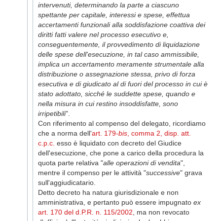
intervenuti, determi­nando la parte a ciascuno
spettante per capitale, interessi e spese, effettua
accertamenti funzionali alla soddisfazione coattiva dei
diritti fatti valere nel processo esecutivo e,
conseguentemente, il provvedimento di liquidazione
delle spese dell'esecuzione, in tal caso ammissibile,
implica un accertamento meramente strumentale alla
distribuzione o assegnazione stessa, privo di forza
esecutiva e di giudicato al di fuori del processo in cui è
stato adottato, sicché le suddette spese, quando e
nella misura in cui restino insoddisfatte, sono
irripetibili
".
Con riferimento al compenso del delegato, ricordiamo
che a norma dell'
art. 179-
bis
, comma 2, disp. att.
c.p.c.
esso è liquidato con decreto del Giudice
dell'esecuzione, che pone a carico della proce­dura la
quota parte relativa "
alle operazioni di vendita
",
mentre il compenso per le attività "
successive
" grava
sull'aggiudicatario.
Detto
decreto ha natura giurisdizionale e non
amministrativa, e pertanto può essere impugnato
ex
art. 170 del d.P.R. n. 115/2002
, ma non revocato