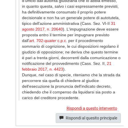
d'ufficio dall'autorità giudiziaria che lo abbia emesso,
in quanto questa, salvo i casi espressamente previsti,
ha definitivamente consumato il proprio potere
decisionale e non ha un generale potere di autotutela,
tipico dell'azione amministrativa (Cass. Sez. VI-II
31
agosto 2017, n. 20640
). L'impugnazione deve essere
proposta entro il termine per impugnare previsto
dall'
art. 702-
quater
c.p.c.
per il procedimento
sommario di cognizione, le cui disposizioni regolano il
giudizio di opposizione; ne deriva che questo termine
è pari a trenta giorni, decorrenti dalla comunicazione o
notificazione del provvedimento (Cass. Sez. II,
21
febbraio 2017, n. 4423
).
Dunque, nel caso di specie, riteniamo che la strada da
percorrere sia quella di chiedere al giudice
dell'esecuzione la pronuncia dell'indicato decreto,
chiedendo che il compenso da liquidarsi sia posto a
carico del creditore procedente.
Rispondi a questo intervento
Rispondi al quesito principale