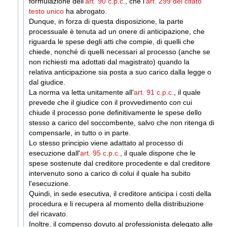
formulazione dell'
art. 90 c.p.c.
, che l'
art. 299 del citato
testo unico
ha abrogato.
Dunque, in forza di questa disposizione, la parte
processuale è tenuta ad un onere di anticipazione, che
riguarda le spese degli atti che compie, di quelli che
chiede, nonché di quelli necessari al processo (anche se
non richiesti ma adottati dal magistrato) quando la
relativa anticipazione sia posta a suo carico dalla legge o
dal giudice.
La norma va letta unitamente all'
art. 91 c.p.c.
, il quale
prevede che il giudice con il provvedimento con cui
chiude il processo pone definitivamente le spese dello
stesso a carico del soccombente, salvo che non ritenga di
compensarle, in tutto o in parte.
Lo stesso principio viene adattato al processo di
esecuzione dall'
art. 95 c.p.c.
, il quale dispone che le
spese sostenute dal creditore procedente e dal creditore
intervenuto sono a carico di colui il quale ha subito
l'esecuzione.
Quindi, in sede esecutiva, il creditore anticipa i costi della
procedura e li recupera al momento della distribuzione
del ricavato.
Inoltre, il compenso dovuto al professionista delegato alle