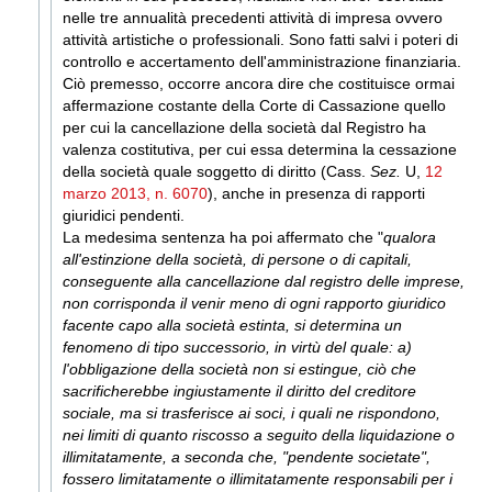
nelle tre annualità precedenti attività di impresa ovvero
attività artistiche o professionali. Sono fatti salvi i poteri di
controllo e accertamento dell'amministrazione finanziaria.
Ciò premesso, occorre ancora dire che costituisce ormai
affermazione costante della Corte di Cassazione quello
per cui la cancellazione della società dal Registro ha
valenza costitutiva, per cui essa determina la cessazione
della società quale soggetto di diritto (Cass.
Sez.
U
,
12
marzo 2013, n. 6070
), anche in presenza di rapporti
giuridici pendenti.
La medesima sentenza ha poi affermato che "
qualora
all'estinzione della società, di persone o di capitali,
conseguente alla cancellazione dal registro delle imprese,
non corrisponda il venir meno di ogni rapporto giuridico
facente capo alla società estinta, si determina un
fenomeno di tipo successorio, in virtù del quale: a)
l'obbligazione della società non si estingue, ciò che
sacrificherebbe ingiustamente il diritto del creditore
sociale, ma si trasferisce ai soci, i quali ne rispondono,
nei limiti di quanto riscosso a seguito della liquidazione o
illimitatamente, a seconda che, "pendente societate",
fossero limitatamente o illimitatamente responsabili per i