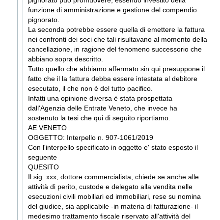
pignorato può promuovere, essendo investito della
funzione di amministrazione e gestione del compendio
pignorato.
La seconda potrebbe essere quella di emettere la fattura
nei confronti dei soci che tali risultavano al momento della
cancellazione, in ragione del fenomeno successorio che
abbiano sopra descritto.
Tutto quello che abbiamo affermato sin qui presuppone il
fatto che il la fattura debba essere intestata al debitore
esecutato, il che non è del tutto pacifico.
Infatti una opinione diversa è stata prospettata
dall'Agenzia delle Entrate Veneto, che invece ha
sostenuto la tesi che qui di seguito riportiamo.
AE VENETO
OGGETTO: Interpello n. 907-1061/2019
Con l'interpello specificato in oggetto e' stato esposto il
seguente
QUESITO
Il sig. xxx, dottore commercialista, chiede se anche alle
attività di perito, custode e delegato alla vendita nelle
esecuzioni civili mobiliari ed immobiliari, rese su nomina
del giudice, sia applicabile -in materia di fatturazione- il
medesimo trattamento fiscale riservato all'attività del