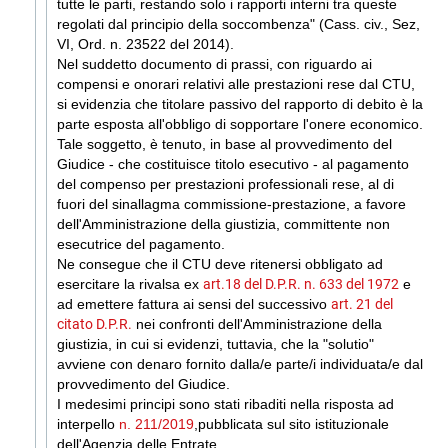
tutte le parti, restando solo i rapporti interni tra queste
regolati dal principio della soccombenza" (Cass. civ., Sez,
VI, Ord.
n. 23522 del 2014
).
Nel suddetto documento di prassi, con riguardo ai
compensi e onorari relativi alle prestazioni rese dal CTU,
si evidenzia che titolare passivo del rapporto di debito è la
parte esposta all'obbligo di sopportare l'onere economico.
Tale soggetto, è tenuto, in base al provvedimento del
Giudice - che costituisce titolo esecutivo - al pagamento
del compenso per prestazioni professionali rese, al di
fuori del sinallagma commissione-prestazione, a favore
dell'Amministrazione della giustizia, committente non
esecutrice del pagamento.
Ne consegue che il CTU deve ritenersi obbligato ad
esercitare la rivalsa ex
art.18 del D.P.R. n. 633 del 1972
e
ad emettere fattura ai sensi del successivo
art. 21 del
citato D.P.R.
nei confronti dell'Amministrazione della
giustizia, in cui si evidenzi, tuttavia, che la "solutio"
avviene con denaro fornito dalla/e parte/i individuata/e dal
provvedimento del Giudice.
I medesimi principi sono stati ribaditi nella risposta ad
interpello
n. 211/2019
,pubblicata sul sito istituzionale
dell'Agenzia delle Entrate.