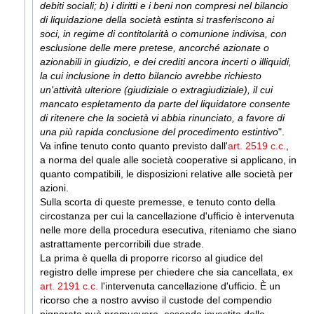
debiti sociali; b) i diritti e i beni non compresi nel bilancio
di liquidazione della società estinta si trasferiscono ai
soci, in regime di contitolarità o comunione indivisa, con
esclusione delle mere pretese, ancorché azionate o
azionabili in giudizio, e dei crediti ancora incerti o illiquidi,
la cui inclusione in detto bilancio avrebbe richiesto
un'attività ulteriore (giudiziale o extragiudiziale), il cui
mancato espletamento da parte del liquidatore consente
di ritenere che la società vi abbia rinunciato, a favore di
una più rapida conclusione del procedimento estintivo
".
Va infine tenuto conto quanto previsto dall'
art. 2519 c.c.
,
a norma del quale alle società cooperative si applicano, in
quanto compatibili, le disposizioni relative alle società per
azioni.
Sulla scorta di queste premesse, e tenuto conto della
circostanza per cui la cancellazione d'ufficio è intervenuta
nelle more della procedura esecutiva, riteniamo che siano
astrattamente percorribili due strade.
La prima è quella di proporre ricorso al giudice del
registro delle imprese per chiedere che sia cancellata, ex
art. 2191 c.c.
l'intervenuta cancellazione d'ufficio. È un
ricorso che a nostro avviso il custode del compendio