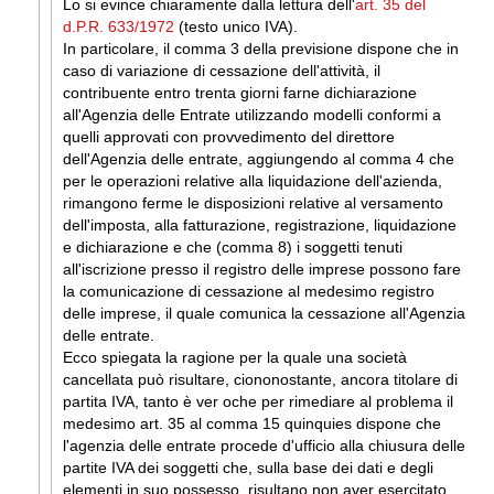
Lo si evince chiaramente dalla lettura dell'
art. 35 del
d.P.R. 633/1972
(testo unico IVA).
In particolare, il comma 3 della previsione dispone che i
n
caso di variazione di cessazione dell'attività, il
contribuente entro trenta giorni farne dichiarazione
all'Agenzia delle Entrate utilizzando modelli conformi a
quelli approvati con provvedimento del direttore
dell'Agenzia delle entrate, aggiungendo al comma 4 che
per le operazioni relative alla liquidazione dell'azienda,
rimangono ferme le disposizioni relative al versamento
dell'imposta, alla fatturazione, registrazione, liquidazione
e dichiarazione e che (comma 8) i soggetti tenuti
all'iscrizione presso il registro delle imprese possono fare
la comunicazione di cessazione al medesimo registro
delle imprese, il quale comunica la cessazione all'Agenzia
delle entrate.
Ecco spiegata la ragione per la quale una società
cancellata può risultare, ciononostante, ancora titolare di
partita IVA, tanto è ver oche per rimediare al problema il
medesimo art. 35 al comma 15 quinquies dispone che
l'agenzia delle entrate procede d'ufficio alla chiusura delle
partite IVA dei soggetti che, sulla base dei dati e degli
elementi in suo possesso, risultano non aver esercitato