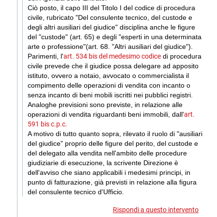
Ciò posto, il capo III del Titolo I del codice di procedura
civile, rubricato "Del consulente tecnico, del custode e
degli altri ausiliari del giudice" disciplina anche le figure
del "custode" (art. 65) e degli "esperti in una determinata
arte o professione"(art. 68. "Altri ausiliari del giudice").
Parimenti, l'
art. 534 bis del medesimo codice
di procedura
civile prevede che il giudice possa delegare ad apposito
istituto, ovvero a notaio, avvocato o commercialista il
compimento delle operazioni di vendita con incanto o
senza incanto di beni mobili iscritti nei pubblici registri.
Analoghe previsioni sono previste, in relazione alle
operazioni di vendita riguardanti beni immobili, dall'
art.
591 bis c.p.c.
A motivo di tutto quanto sopra, rilevato il ruolo di "ausiliari
del giudice" proprio delle figure del perito, del custode e
del delegato alla vendita nell'ambito delle procedure
giudiziarie di esecuzione, la scrivente Direzione è
dell'avviso che siano applicabili i medesimi principi, in
punto di fatturazione, già previsti in relazione alla figura
del consulente tecnico d'Ufficio.
Rispondi a questo intervento