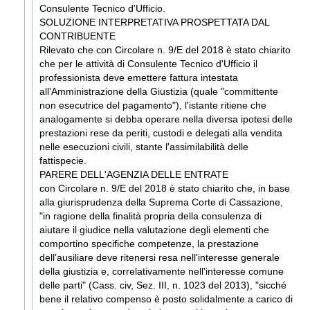
Consulente Tecnico d'Ufficio.
SOLUZIONE INTERPRETATIVA PROSPETTATA DAL
CONTRIBUENTE
Rilevato che con Circolare
n. 9/E del 2018
è stato chiarito
che per le attività di Consulente Tecnico d'Ufficio il
professionista deve emettere fattura intestata
all'Amministrazione della Giustizia (quale "committente
non esecutrice del pagamento"), l'istante ritiene che
analogamente si debba operare nella diversa ipotesi delle
prestazioni rese da periti, custodi e delegati alla vendita
nelle esecuzioni civili, stante l'assimilabilità delle
fattispecie.
PARERE DELL'AGENZIA DELLE ENTRATE
con Circolare
n. 9/E del 2018
è stato chiarito che, in base
alla giurisprudenza della Suprema Corte di Cassazione,
"in ragione della finalità propria della consulenza di
aiutare il giudice nella valutazione degli elementi che
comportino specifiche competenze, la prestazione
dell'ausiliare deve ritenersi resa nell'interesse generale
della giustizia e, correlativamente nell'interesse comune
delle parti" (Cass. civ, Sez. III,
n. 1023 del 2013
), "sicché
bene il relativo compenso è posto solidalmente a carico di