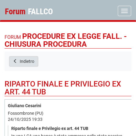
Forum
FALLCO
Toggle
PROCEDURE EX LEGGE FALL. -
FORUM
CHIUSURA PROCEDURA
Indietro
RIPARTO FINALE E PRIVILEGIO EX
ART. 44 TUB
Giuliano Cesarini
Fossombrone (PU)
24/10/2025 19:33
Riparto finale e Privilegio ex art. 44 TUB