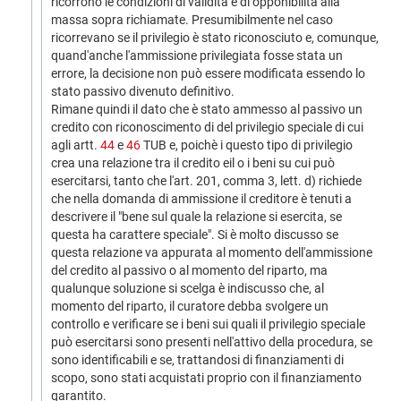
ricorrono le condizioni di validità e di opponibilità alla
massa sopra richiamate. Presumibilmente nel caso
ricorrevano se il privilegio è stato riconosciuto e, comunque,
quand'anche l'ammissione privilegiata fosse stata un
errore, la decisione non può essere modificata essendo lo
stato passivo divenuto definitivo.
Rimane quindi il dato che è stato ammesso al passivo un
credito con riconoscimento di del privilegio speciale di cui
agli artt.
44
e
46
TUB e, poichè i questo tipo di privilegio
crea una relazione tra il credito eil o i beni su cui può
esercitarsi, tanto che l'art. 201, comma 3, lett. d) richiede
che nella domanda di ammissione il creditore è tenuti a
descrivere il "bene sul quale la relazione si esercita, se
questa ha carattere speciale". Si è molto discusso se
questa relazione va appurata al momento dell'ammissione
del credito al passivo o al momento del riparto, ma
qualunque soluzione si scelga è indiscusso che, al
momento del riparto, il curatore debba svolgere un
controllo e verificare se i beni sui quali il privilegio speciale
può esercitarsi sono presenti nell'attivo della procedura, se
sono identificabili e se, trattandosi di finanziamenti di
scopo, sono stati acquistati proprio con il finanziamento
garantito.