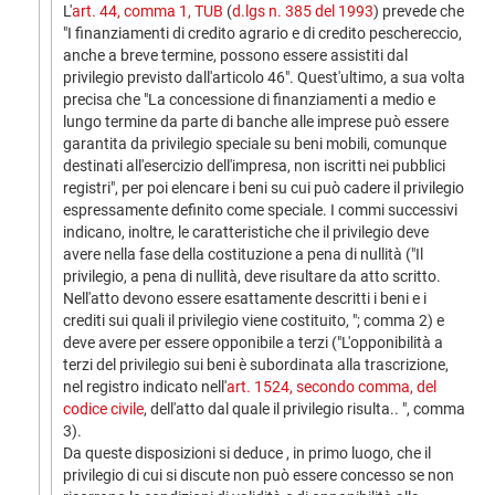
L'
art. 44, comma 1, TUB
(
d.lgs n. 385 del 1993
) prevede che
"I finanziamenti di credito agrario e di credito peschereccio,
anche a breve termine, possono essere assistiti dal
privilegio previsto dall'articolo 46". Quest'ultimo, a sua volta
precisa che "La concessione di finanziamenti a medio e
lungo termine da parte di banche alle imprese può essere
garantita da privilegio speciale su beni mobili, comunque
destinati all'esercizio dell'impresa, non iscritti nei pubblici
registri", per poi elencare i beni su cui può cadere il privilegio
espressamente definito come speciale. I commi successivi
indicano, inoltre, le caratteristiche che il privilegio deve
avere nella fase della costituzione a pena di nullità ("Il
privilegio, a pena di nullità, deve risultare da atto scritto.
Nell'atto devono essere esattamente descritti i beni e i
crediti sui quali il privilegio viene costituito, "; comma 2) e
deve avere per essere opponibile a terzi ("L'opponibilità a
terzi del privilegio sui beni è subordinata alla trascrizione,
nel registro indicato nell'
art. 1524, secondo comma, del
codice civile
, dell'atto dal quale il privilegio risulta.. ", comma
3).
Da queste disposizioni si deduce , in primo luogo, che il
privilegio di cui si discute non può essere concesso se non