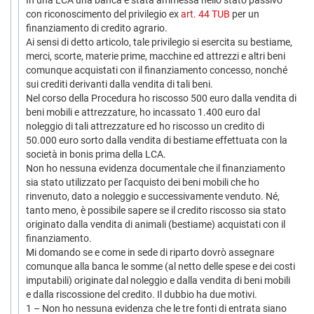
In una LCA una banca è stata ammessa nello stato passivo
con riconoscimento del privilegio ex
art. 44 TUB
per un
finanziamento di credito agrario.
Ai sensi di detto articolo, tale privilegio si esercita su bestiame,
merci, scorte, materie prime, macchine ed attrezzi e altri beni
comunque acquistati con il finanziamento concesso, nonché
sui crediti derivanti dalla vendita di tali beni.
Nel corso della Procedura ho riscosso 500 euro dalla vendita di
beni mobili e attrezzature, ho incassato 1.400 euro dal
noleggio di tali attrezzature ed ho riscosso un credito di
50.000 euro sorto dalla vendita di bestiame effettuata con la
società in bonis prima della LCA.
Non ho nessuna evidenza documentale che il finanziamento
sia stato utilizzato per l'acquisto dei beni mobili che ho
rinvenuto, dato a noleggio e successivamente venduto. Né,
tanto meno, è possibile sapere se il credito riscosso sia stato
originato dalla vendita di animali (bestiame) acquistati con il
finanziamento.
Mi domando se e come in sede di riparto dovrò assegnare
comunque alla banca le somme (al netto delle spese e dei costi
imputabili) originate dal noleggio e dalla vendita di beni mobili
e dalla riscossione del credito. Il dubbio ha due motivi.
1 – Non ho nessuna evidenza che le tre fonti di entrata siano