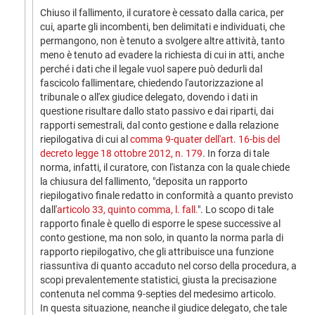
Chiuso il fallimento, il curatore è cessato dalla carica, per
cui, aparte gli incombenti, ben delimitati e individuati, che
permangono, non è tenuto a svolgere altre attività, tanto
meno è tenuto ad evadere la richiesta di cui in atti, anche
perché i dati che il legale vuol sapere può dedurli dal
fascicolo fallimentare, chiedendo l'autorizzazione al
tribunale o all'ex giudice delegato, dovendo i dati in
questione risultare dallo stato passivo e dai riparti, dai
rapporti semestrali, dal conto gestione e dalla relazione
riepilogativa di cui al
comma 9-quater dell'art. 16-bis del
decreto legge 18 ottobre 2012, n. 179
. In forza di tale
norma, infatti, il curatore, con l'istanza con la quale chiede
la chiusura del fallimento, "deposita un rapporto
riepilogativo finale redatto in conformità a quanto previsto
dall'
articolo 33, quinto comma, l. fall.
". Lo scopo di tale
rapporto finale è quello di esporre le spese successive al
conto gestione, ma non solo, in quanto la norma parla di
rapporto riepilogativo, che gli attribuisce una funzione
riassuntiva di quanto accaduto nel corso della procedura, a
scopi prevalentemente statistici, giusta la precisazione
contenuta nel comma 9-septies del medesimo articolo.
In questa situazione, neanche il giudice delegato, che tale