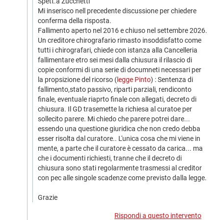
Spett.a Zucchetti
Mi inserisco nell precedente discussione per chiedere
conferma della risposta.
Fallimento aperto nel 2016 e chiuso nel settembre 2026.
Un creditore chirografario rimasto insoddisfatto come
tutti i chirografari, chiede con istanza alla Cancelleria
fallimentare etro sei mesi dalla chiusura il rilascio di
copie conformi di una serie di documneti necessari per
la propsizione del ricorso (
legge Pinto
) : Sentenza di
fallimento,stato passivo, riparti parziali, rendiconto
finale, eventuale riaprto finale con allegati, decreto di
chiusura. Il GD trasemette la richiesa al curatoe per
sollecito parere. Mi chiedo che parere potrei dare...
essendo una questione giuridica che non credo debba
esser risolta dal curatore.. L'unica cosa che mi viene in
mente, a parte che il curatore è cessato da carica... ma
che i documenti richiesti, tranne che il decreto di
chiusura sono stati regolarmente trasmessi al creditor
con pec alle singole scadenze come previsto dalla legge.
Grazie
Rispondi a questo intervento