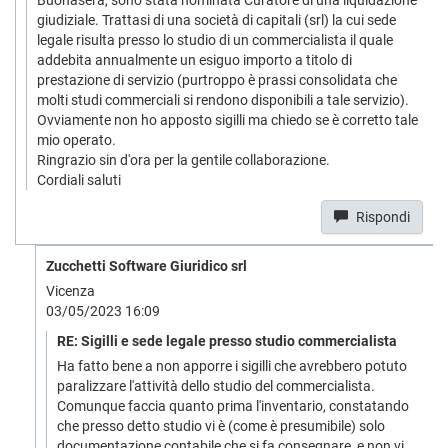
Buonasera, sono stata nominata Curatore di una liquidazione
giudiziale. Trattasi di una società di capitali (srl) la cui sede
legale risulta presso lo studio di un commercialista il quale
addebita annualmente un esiguo importo a titolo di
prestazione di servizio (purtroppo è prassi consolidata che
molti studi commerciali si rendono disponibili a tale servizio).
Ovviamente non ho apposto sigilli ma chiedo se è corretto tale
mio operato.
Ringrazio sin d'ora per la gentile collaborazione.
Cordiali saluti
Rispondi
Zucchetti Software Giuridico srl
Vicenza
03/05/2023 16:09
RE: Sigilli e sede legale presso studio commercialista
Ha fatto bene a non apporre i sigilli che avrebbero potuto
paralizzare l'attività dello studio del commercialista.
Comunque faccia quanto prima l'inventario, constatando
che presso detto studio vi è (come è presumibile) solo
documentazione contabile che si fa consegnare, e non vi