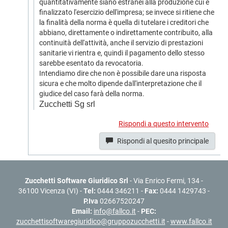
quantitativamente siano estranei alla produzione cui è
finalizzato l'esercizio dell'impresa; se invece si ritiene che
la finalità della norma è quella di tutelare i creditori che
abbiano, direttamente o indirettamente contribuito, alla
continuità dell'attività, anche il servizio di prestazioni
sanitarie vi rientra e, quindi il pagamento dello stesso
sarebbe esentato da revocatoria.
Intendiamo dire che non è possibile dare una risposta
sicura e che molto dipende dall'interpretazione che il
giudice del caso farà della norma.
Zucchetti Sg srl
Rispondi a questo intervento
Rispondi al quesito principale
Zucchetti Software Giuridico Srl
- Via Enrico Fermi, 134 -
36100 Vicenza (VI) -
Tel:
0444 346211 -
Fax:
0444 1429743 -
P.Iva
02667520247
Email:
info@fallco.it
-
PEC:
zucchettisoftwaregiuridico@gruppozucchetti.it
-
www.fallco.it