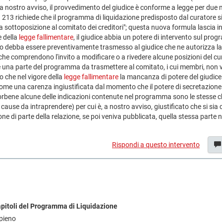
, a nostro avviso, il provvedimento del giudice è conforme a legge per due 
t. 213 richiede che il programma di liquidazione predisposto dal curatore s
a sottoposizione al comitato dei creditori"; questa nuova formula lascia in
 della
legge fallimentare
, il giudice abbia un potere di intervento sul pro
 debba essere preventivamente trasmesso al giudice che ne autorizza la 
i, che comprendono l'invito a modificare o a rivedere alcune posizioni del 
re una parte del programma da trasmettere al comitato, i cui membri, non v
o che nel vigore della
legge fallimentare
la mancanza di potere del giudice 
e una carenza ingiustificata dal momento che il potere di secretazione i
e; orbene alcune delle indicazioni contenute nel programma sono le stesse
le cause da intraprendere) per cui è, a nostro avviso, giustificato che si si
one di parte della relazione, se poi veniva pubblicata, quella stessa parte
Rispondi a questo intervento
apitoli del Programma di Liquidazione
 pieno