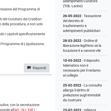
adempimenti Curatore
(Trib. Larino)
asmissione del Programma di
26-05-2022
- Tassazione
i del Comitato dei Creditori
del decreto di
no della procedura, e non solo
trasferimento e
adempimenti pubblcitari
ndo i capitoli specificatamente
28-03-2022
- Ordine di
del Programma di Liquidazione,
liberazione legittimo se la
locazione è a canone vile
10-03-2022
- Il deposito
telematico non è
Rispondi
necessario per il reclamo
al collegio
25-02-2022
- La consulta
allarga il diritto di
prelazione sugli immobili
da costruire
iudice, con la secretazione
ponde all'
art. 26 l. fall.
).
23-02-2022
- Udienza