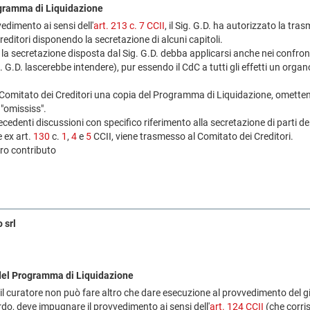
ogramma di Liquidazione
dimento ai sensi dell'
art. 213 c. 7 CCII
, il Sig. G.D. ha autorizzato la tr
editori disponendo la secretazione di alcuni capitoli.
la secretazione disposta dal Sig. G.D. debba applicarsi anche nei confront
 G.D. lascerebbe intendere), pur essendo il CdC a tutti gli effetti un orga
e al Comitato dei Creditori una copia del Programma di Liquidazione, omette
 "omississ".
ecedenti discussioni con specifico riferimento alla secretazione di parti 
e ex art.
130
c.
1
,
4
e
5
CCII, viene trasmesso al Comitato dei Creditori.
tro contributo
 srl
 del Programma di Liquidazione
e il curatore non può fare altro che dare esecuzione al provvedimento del g
rdo, deve impugnare il provvedimento ai sensi dell'
art. 124 CCII
(che corris