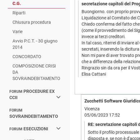
C.G.
secretazione capitoli del Pr
Buongiorno. con proprio provve
Riparti
Liquidazione al Comitato dei Cr
Chiusura procedura
Chiedo conferma del fatto che 
(come il provvedimento del Sig.
Varie
invece ai terzi creditori.
Avvio P.C.T. - 30 giugno
In tal caso, riterrei di inviar
2014
secretati, inserendo la dicitura
Non mi pare di aver trovato pr
CONCORDATO
che a differenza della relazion
COMPOSIZIONE CRISI
Ringrazio sin da ora per il Vos
DA
Elisa Cattani
SOVRAINDEBITAMENTO
PROCEDURE EX
FORUM
CCII
Zucchetti Software Giuridico
Vicenza
FORUM
05/06/2023 17:52
SOVRAINDEBITAMENTO
RE: secretazione capitoli
ESECUZIONI
FORUM
Sotto il profilo processual
disposta e, se non è d'acco