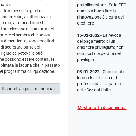
motivi.
prefallimentare - Se la PEC
ia trasmesso "al giudice
non va a buon fine la
tendere che, a differenza di
rinnovazione è a cura del
gramma, altrimenti non si
creditore
trasmissione al comitato dei
curatore ci sembra che possa
16-02-2022
- La revoca
a dimenticato, sono creditori.
del pagamento di un
di secretare parte del
creditore privilegiato non
l giudice poteva, e può,
comporta la perdita del
 che possono essere contenute
privilegio
a colmata la lacuna che in passato
 nel programma di liquidazione.
03-01-2022
- Concordati
inammissibili e crediti
professionali - la parola
Rispondi al quesito principale
delle Sezioni Unite
Mostra tutti i documenti...