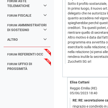
ASTE
FORUM
Sotto il profilo sostanziale
TELEMATICHE
In primo luogo, il nuovo ar
delegato che ne autorizza l
FISCALE
FORUM
quanto accadeva nel vigore
spiegherebbe perché questo
AMMINISTRATORI
FORUM
creditori. Tra questi poter
DI SOSTEGNO
rientrare quello di secreta
Altro motivo è data dal fatt
ALTRO
programma era avvertita com
esercitarlo sulla relazion
nella relazione (si pensi al
REFERENTI OCC
FORUM
rendeva inutile la secretazi
Zucchetti SG srl
UFFICI DI
FORUM
PROSSIMITÀ
Elisa Cattani
Reggio Emilia (RE)
05/06/2023 18:40
RE: RE: secretazione c
ringrazio e condivido in