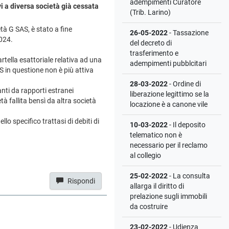
adempimenti Curatore
vi a diversa società già cessata
(Trib. Larino)
tà G SAS, è stato a fine
26-05-2022
- Tassazione
024.
del decreto di
trasferimento e
tella esattoriale relativa ad una
adempimenti pubblcitari
 in questione non è più attiva
28-03-2022
- Ordine di
anti da rapporti estranei
liberazione legittimo se la
tà fallita bensì da altra società
locazione è a canone vile
o specifico trattasi di debiti di
10-03-2022
- Il deposito
telematico non è
necessario per il reclamo
al collegio
25-02-2022
- La consulta
Rispondi
allarga il diritto di
prelazione sugli immobili
da costruire
23-02-2022
- Udienza