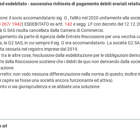
d esdebitato - successiva richiesta di pagamento debiti erariali relati
one: il socio accomandatario sig. G , fallito nel 2020 unitamente alla socie
 267/ 1942
) ESDEBITATO ex artt.
142
e segg. LF con decreto del 12.12.2
ietà G SAS risulta cancellata dalla Camera di Commercio.
gamento da parte di Agenzia delle Entrate Riscossione per una vecchia car
 la G2 SAS, in cui sempre il sig. G era accomandatario. La società G2 SAS
ulta cessata nel registro imprese dal 2019.
tra le altre cose, l'esclusione dalla esdebitazione per le obbligazioni deriv
ente della Riscossione sostiene che i debiti de quo non derivando dalla socie
tazione.
tto: non vedo nessuna differenziazione nella norma di questo; inoltre nell
i capire se fosse una società ancora funzionante ed attiva).
to vi sia giurisprudenza e se abbiate una soluzione.
 srl