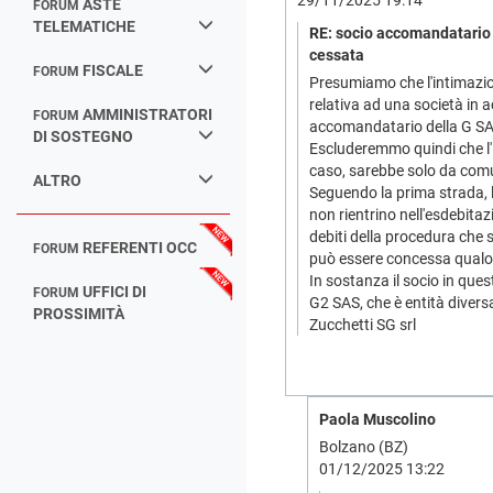
29/11/2025 19:14
ASTE
FORUM
TELEMATICHE
RE: socio accomandatario f
cessata
FISCALE
FORUM
Presumiamo che l'intimazio
relativa ad una società in 
AMMINISTRATORI
FORUM
accomandatario della G SAS,
DI SOSTEGNO
Escluderemmo quindi che l'i
caso, sarebbe solo da comu
ALTRO
Seguendo la prima strada, l
non rientrino nell'esdebita
debiti della procedura che si
REFERENTI OCC
FORUM
può essere concessa qualora
In sostanza il socio in ques
UFFICI DI
FORUM
G2 SAS, che è entità divers
PROSSIMITÀ
Zucchetti SG srl
Paola Muscolino
Bolzano (BZ)
01/12/2025 13:22