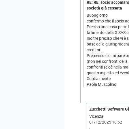
RE: RE: socio accomanda
società già cessata
Buongiorno,
confermo che il socio a
Preciso una cosa però: l
fallimento della G SAS c
Inoltre preciso che vi è 
base della giurisprudenz
creditori.
Premesso ciò mi pare on
(non nei confronti della
confronti (cioè nella m
questo aspetto ed event
Cordialmente
Paola Muscolino
Zucchetti Software Gi
Vicenza
01/12/2025 18:52