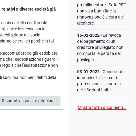
prefallimentare - Se la PEC
relativi a diversa società già
non va a buon fine la
rinnovazione è a cura del
chia cartella esattoriale
creditore
tà, che è lo stesso socio
sdebitazione del socio.
16-02-2022
- La revoca
iamo se era lei) perché in tal
del pagamento di un
creditore privilegiato non
ocio accomadatario giù esdebiato
comporta la perdita del
a che l'esdebitazione riguardi il
privilegio
 regola che l'esdebitazione non
03-01-2022
- Concordati
i suoi, ma non per i debiti della
inammissibili e crediti
professionali - la parola
delle Sezioni Unite
Rispondi al quesito principale
Mostra tutti i documenti...