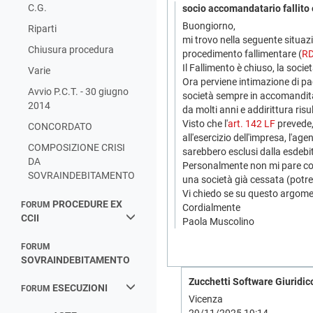
C.G.
socio accomandatario fallito e
Buongiorno,
Riparti
mi trovo nella seguente situazi
Chiusura procedura
procedimento fallimentare (
RD
Il Fallimento è chiuso, la soc
Varie
Ora perviene intimazione di pa
Avvio P.C.T. - 30 giugno
società sempre in accomandita,
2014
da molti anni e addirittura ris
Visto che l'
art. 142 LF
prevede, 
CONCORDATO
all'esercizio dell'impresa, l'ag
COMPOSIZIONE CRISI
sarebbero esclusi dalla esdebi
DA
Personalmente non mi pare corre
SOVRAINDEBITAMENTO
una società già cessata (potre
Vi chiedo se su questo argomen
PROCEDURE EX
FORUM
Cordialmente
CCII
Paola Muscolino
FORUM
SOVRAINDEBITAMENTO
Zucchetti Software Giuridico
ESECUZIONI
FORUM
Vicenza