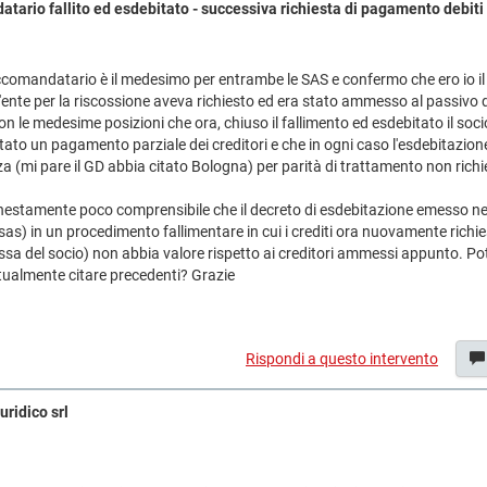
tario fallito ed esdebitato - successiva richiesta di pagamento debiti e
ccomandatario è il medesimo per entrambe le SAS e confermo che ero io il 
'ente per la riscossione aveva richiesto ed era stato ammesso al passivo 
on le medesime posizioni che ora, chiuso il fallimento ed esdebitato il socio
stato un pagamento parziale dei creditori e che in ogni caso l'esdebitazione
a (mi pare il GD abbia citato Bologna) per parità di trattamento non richi
estamente poco comprensibile che il decreto di esdebitazione emesso nei 
 sas) in un procedimento fallimentare in cui i crediti ora nuovamente richi
assa del socio) non abbia valore rispetto ai creditori ammessi appunto. P
ualmente citare precedenti? Grazie
Rispondi a questo intervento
uridico srl