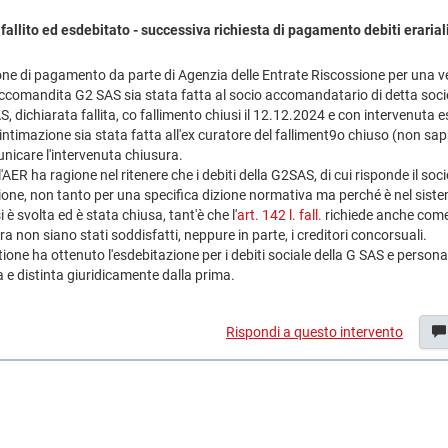
allito ed esdebitato - successiva richiesta di pagamento debiti erariali 
ne di pagamento da parte di Agenzia delle Entrate Riscossione per una vec
accomandita G2 SAS sia stata fatta al socio accomandatario di detta socie
 dichiarata fallita, co fallimento chiusi il 12.12.2024 e con intervenuta e
ntimazione sia stata fatta all'ex curatore del falliment9o chiuso (non sapp
nicare l'intervenuta chiusura.
'AER ha ragione nel ritenere che i debiti della G2SAS, di cui risponde il s
zione, non tanto per una specifica dizione normativa ma perché è nel sistem
 è svolta ed è stata chiusa, tant'è che l'
art. 142 l. fall.
richiede anche come
 non siano stati soddisfatti, neppure in parte, i creditori concorsuali.
tione ha ottenuto l'esdebitazione per i debiti sociale della G SAS e personal
a e distinta giuridicamente dalla prima.
Rispondi a questo intervento