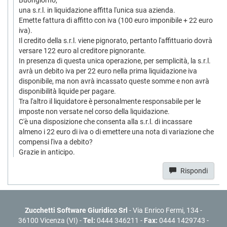
Buongiorno,
una s.r.l. in liquidazione affitta l'unica sua azienda.
Emette fattura di affitto con iva (100 euro imponibile + 22 euro
iva).
Il credito della s.r.l. viene pignorato, pertanto l'affittuario dovrà
versare 122 euro al creditore pignorante.
In presenza di questa unica operazione, per semplicità, la s.r.l.
avrà un debito iva per 22 euro nella prima liquidazione iva
disponibile, ma non avrà incassato queste somme e non avrà
disponibilità liquide per pagare.
Tra l'altro il liquidatore è personalmente responsabile per le
imposte non versate nel corso della liquidazione.
C'è una disposizione che consenta alla s.r.l. di incassare
almeno i 22 euro di iva o di emettere una nota di variazione che
compensi l'iva a debito?
Grazie in anticipo.
Rispondi
Zucchetti Software Giuridico Srl
- Via Enrico Fermi, 134 -
36100 Vicenza (VI) -
Tel:
0444 346211 -
Fax:
0444 1429743 -