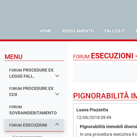
HOME
REGOLAMENTO
FALLCO.IT
ESECUZIONI 
MENU
FORUM
PROCEDURE EX
FORUM
LEGGE FALL.
PROCEDURE EX
FORUM
PIGNORABILITÀ I
CCII
FORUM
Luana Piazzetta
SOVRAINDEBITAMENTO
12/06/2018 09:49
ESECUZIONI
FORUM
Pignorabilità immobili diversi
In una procedura esecutiva il cr