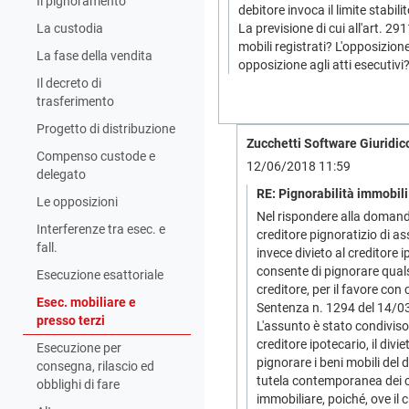
Il pignoramento
debitore invoca il limite stabilit
La custodia
La previsione di cui all'art. 29
mobili registrati? L'opposizio
La fase della vendita
opposizione agli atti esecutivi
Il decreto di
trasferimento
Progetto di distribuzione
Zucchetti Software Giuridico
Compenso custode e
12/06/2018 11:59
delegato
RE: Pignorabilità immobili 
Le opposizioni
Nel rispondere alla domand
Interferenze tra esec. e
creditore pignoratizio di as
fall.
invece divieto al creditore i
consente di pignorare quals
Esecuzione esattoriale
creditore, per il favore co
Esec. mobiliare e
Sentenza n. 1294 del 14/0
presso terzi
L'assunto è stato condiviso a
creditore ipotecario, il div
Esecuzione per
pignorare i beni mobili del 
consegna, rilascio ed
tutela contemporanea dei cre
obblighi di fare
immobiliare, poiché, ove il 