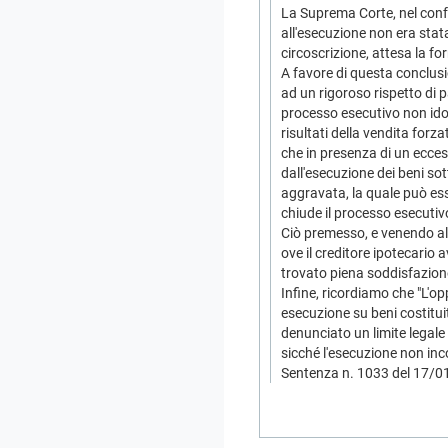
La Suprema Corte, nel conf
all'esecuzione non era stat
circoscrizione, attesa la f
A favore di questa conclusio
ad un rigoroso rispetto di p
processo esecutivo non idone
risultati della vendita forz
che in presenza di un ecces
dall'esecuzione dei beni so
aggravata, la quale può ess
chiude il processo esecutiv
Ciò premesso, e venendo all
ove il creditore ipotecario
trovato piena soddisfazione
Infine, ricordiamo che "L'opp
esecuzione su beni costitui
denunciato un limite legale al
sicché l'esecuzione non inc
Sentenza n. 1033 del 17/0