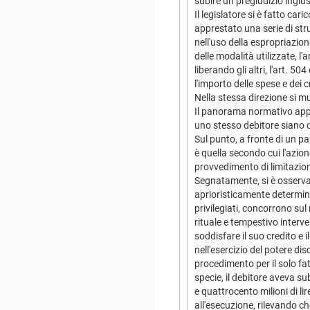
subire un pregiudizio ingius
Il legislatore si è fatto car
apprestato una serie di stru
nell'uso della espropriazion
delle modalità utilizzate, l
liberando gli altri, l'art. 
l'importo delle spese e dei cr
Nella stessa direzione si mu
Il panorama normativo appen
uno stesso debitore siano o 
Sul punto, a fronte di un 
è quella secondo cui l'azion
provvedimento di limitazione
Segnatamente, si è osserva
aprioristicamente determinat
privilegiati, concorrono sul
rituale e tempestivo interv
soddisfare il suo credito e 
nell'esercizio del potere disc
procedimento per il solo fa
specie, il debitore aveva su
e quattrocento milioni di lir
all'esecuzione, rilevando ch