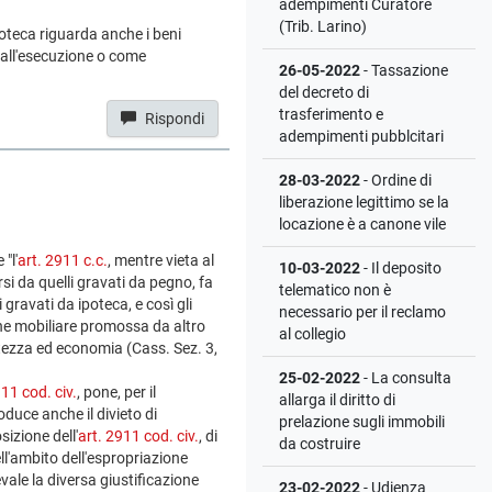
adempimenti Curatore
(Trib. Larino)
ipoteca riguarda anche i beni
 all'esecuzione o come
26-05-2022
- Tassazione
del decreto di
trasferimento e
Rispondi
adempimenti pubblcitari
28-03-2022
- Ordine di
liberazione legittimo se la
locazione è a canone vile
"l'
art. 2911 c.c.
, mentre vieta al
10-03-2022
- Il deposito
rsi da quelli gravati da pegno, fa
telematico non è
 gravati da ipoteca, e così gli
necessario per il reclamo
ione mobiliare promossa da altro
al collegio
ditezza ed economia (Cass. Sez. 3,
25-02-2022
- La consulta
911 cod. civ.
, pone, per il
allarga il diritto di
oduce anche il divieto di
prelazione sugli immobili
sizione dell'
art. 2911 cod. civ.
, di
da costruire
ll'ambito dell'espropriazione
vale la diversa giustificazione
23-02-2022
- Udienza