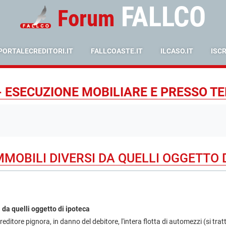
FALLCO
Forum
PORTALECREDITORI.IT
FALLCOASTE.IT
ILCASO.IT
ISC
- ESECUZIONE MOBILIARE E PRESSO TE
MMOBILI DIVERSI DA QUELLI OGGETTO 
 da quelli oggetto di ipoteca
editore pignora, in danno del debitore, l'intera flotta di automezzi (si tratta