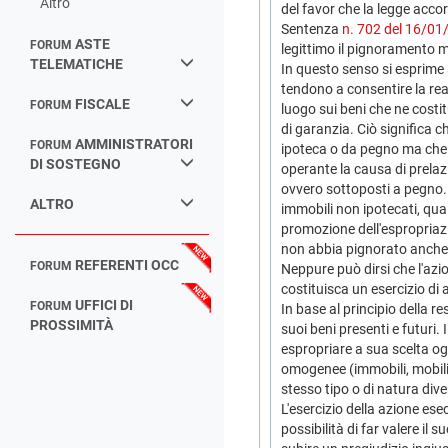
Altro
del favor che la legge accor
Sentenza
n. 702 del 16/01
ASTE
FORUM
legittimo il pignoramento m
TELEMATICHE
In questo senso si esprime a
tendono a consentire la real
FISCALE
FORUM
luogo sui beni che ne costit
di garanzia. Ciò significa ch
AMMINISTRATORI
FORUM
ipoteca o da pegno ma che l
DI SOSTEGNO
operante la causa di prelaz
ovvero sottoposti a pegno. 
ALTRO
immobili non ipotecati, qual
promozione dell'espropriazi
non abbia pignorato anche 
REFERENTI OCC
FORUM
Neppure può dirsi che l'azi
costituisca un esercizio di
UFFICI DI
FORUM
In base al principio della r
PROSSIMITÀ
suoi beni presenti e futuri.
espropriare a sua scelta og
omogenee (immobili, mobili 
stesso tipo o di natura div
L'esercizio della azione ese
possibilità di far valere il