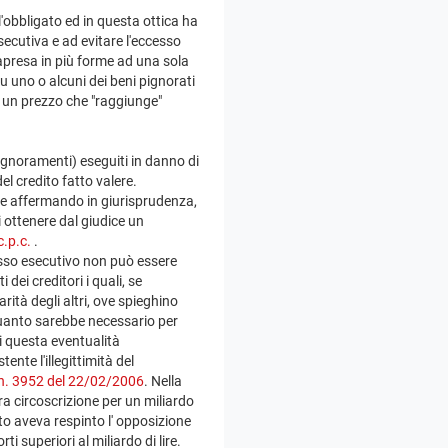
ell'obbligato ed in questa ottica ha
secutiva e ad evitare l'eccesso
trapresa in più forme ad una sola
u uno o alcuni dei beni pignorati
to un prezzo che "raggiunge"
ignoramenti) eseguiti in danno di
el credito fatto valere.
te affermando in giurisprudenza,
i ottenere dal giudice un
c.p.c.
.
esso esecutivo non può essere
dei creditori i quali, se
rità degli altri, ove spieghino
 quanto sarebbe necessario per
di questa eventualità
ente l'illegittimità del
n. 3952 del 22/02/2006
. Nella
tra circoscrizione per un miliardo
rito aveva respinto l' opposizione
i superiori al miliardo di lire.