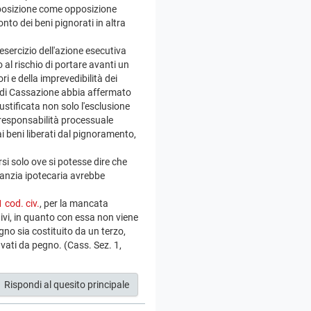
pposizione come opposizione
nto dei beni pignorati in altra
'esercizio dell'azione esecutiva
 al rischio di portare avanti un
i e della imprevedibilità dei
te di Cassazione abbia affermato
stificata non solo l'esclusione
 responsabilità processuale
i beni liberati dal pignoramento,
si solo ove si potesse dire che
aranzia ipotecaria avrebbe
 cod. civ.
, per la mancata
tivi, in quanto con essa non viene
egno sia costituito da un terzo,
avati da pegno. (Cass. Sez. 1,
Rispondi al quesito principale