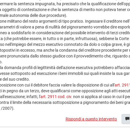
ermare la sentenza impugnata, ha precisato che la qualificazione dell'o
a oggetto di contestazione e che la sentenza di merito non poteva tener co
ormale autonomia delle due procedure).
ne militano del resto argomenti di tipo pratico. Ingessare il creditore nell
arametri di valore a pena di nullità del pignoramento vorrebbe dire esporlo
o a soddisfarlo in considerazione del possibile intervento di terzi creditor
ata (che potrebbe essere, in tutto o in parte, infruttuosa), sebbene la Cor
so nell'impiego del mezzo esecutivo connotato da dolo o colpa grave, è giu
ttopostivi in eccesso, ma anche la condanna del creditore procedente per
ere pronunciata dallo stesso giudice con il provvedimento che, riguardo a
o.
a domanda profili di legittimità dell'azione esecutiva potrebbero affacciar
 avesse sottoposto ad esecuzione i beni immobili sui quali insiste la sua g
 del suo credito.
osizione con cui il debitore faccia valere la disposizione di cui all'
art. 2911
ti in pegno da un terzo, deve qualificarsi come opposizione agli atti esecu
l'esecuzione; infatti, l'
art. 2911 cod. civ.
non si applica al caso in cui il p
ontra il limite della necessaria sottoposizione a pignoramento dei beni gr
1/2007).
Rispondi a questo intervento