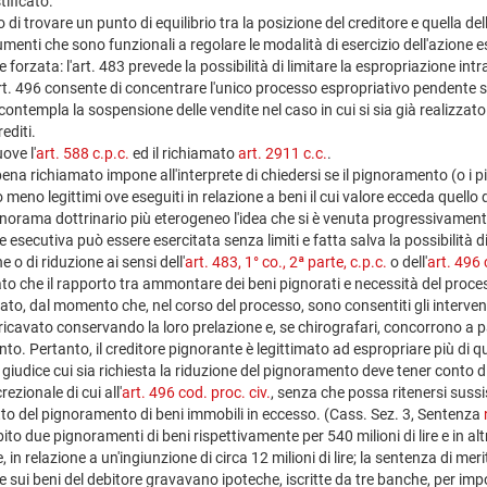
tificato.
ico di trovare un punto di equilibrio tra la posizione del creditore e quella d
menti che sono funzionali a regolare le modalità di esercizio dell'azione e
e forzata: l'art. 483 prevede la possibilità di limitare la espropriazione in
'art. 496 consente di concentrare l'unico processo espropriativo pendente s
504 contempla la sospensione delle vendite nel caso in cui si sia già realizza
editi.
ove l'
art. 588 c.p.c.
ed il richiamato
art. 2911 c.c.
.
a richiamato impone all'interprete di chiedersi se il pignoramento (o i p
meno legittimi ove eseguiti in relazione a beni il cui valore ecceda quello d
panorama dottrinario più eterogeneo l'idea che si è venuta progressivamen
e esecutiva può essere esercitata senza limiti e fatta salva la possibilità d
 o di riduzione ai sensi dell'
art. 483, 1° co., 2ª parte, c.p.c.
o dell'
art. 496 
to che il rapporto tra ammontare dei beni pignorati e necessità del proc
o, dal momento che, nel corso del processo, sono consentiti gli interventi 
 ricavato conservando la loro prelazione e, se chirografari, concorrono a pa
ento. Pertanto, il creditore pignorante è legittimato ad espropriare più di
il giudice cui sia richiesta la riduzione del pignoramento deve tener conto 
rezionale di cui all'
art. 496 cod. proc. civ.
, senza che possa ritenersi sussist
tto del pignoramento di beni immobili in eccesso. (Cass. Sez. 3, Sentenza
bito due pignoramenti di beni rispettivamente per 540 milioni di lire e in al
e, in relazione a un'ingiunzione di circa 12 milioni di lire; la sentenza di me
e sui beni del debitore gravavano ipoteche, iscritte da tre banche, per import