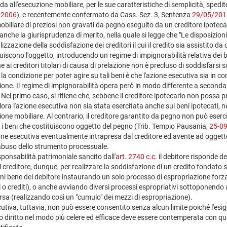
da all'esecuzione mobiliare, per le sue caratteristiche di semplicità, sped
/2006
), e recentemente confermato da Cass. Sez. 3, Sentenza
29/05/2015
obiliare di preziosi non gravati da pegno eseguito da un creditore ipoteca
nche la giurisprudenza di merito, nella quale si legge che "Le disposizioni
izzazione della soddisfazione dei creditori il cui il credito sia assistito da
uiscono l'oggetto, introducendo un regime di impignorabilità relativa dei be
e ai creditori titolari di causa di prelazione non è precluso di soddisfarsi s
a condizione per poter agire su tali beni è che l'azione esecutiva sia in c
ione. Il regime di impignorabilità opera però in modo differente a seconda c
Nel primo caso, si ritiene che, sebbene il creditore ipotecario non possa 
ora l'azione esecutiva non sia stata esercitata anche sui beni ipotecati, n
one mobiliare. Al contrario, il creditore garantito da pegno non può eserc
i beni che costituiscono oggetto del pegno (Trib. Tempio Pausania,
25-0
one esecutiva eventualmente intrapresa dal creditore ed avente ad oggetto
 abuso dello strumento processuale.
esponsabilità patrimoniale sancito dall'
art. 2740 c.c.
il debitore risponde del
 Il creditore, dunque, per realizzare la soddisfazione di un credito fondato 
ni bene del debitore instaurando un solo processo di espropriazione forza
o crediti), o anche avviando diversi processi espropriativi sottoponendo
ersa (realizzando così un "cumulo" dei mezzi di espropriazione).
cutiva, tuttavia, non può essere consentito senza alcun limite poiché l'esig
 suo diritto nel modo più celere ed efficace deve essere contemperata con quel