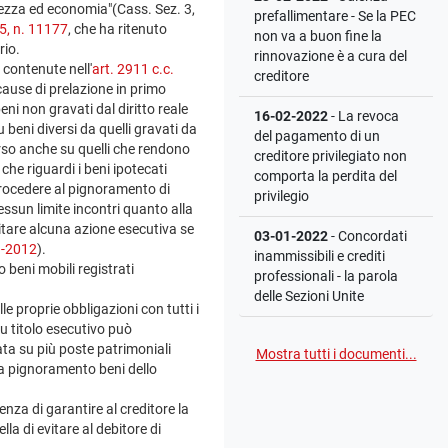
itezza ed economia"(Cass. Sez. 3,
prefallimentare - Se la PEC
, n. 11177
, che ha ritenuto
non va a buon fine la
rio.
rinnovazione è a cura del
 contenute nell'
art. 2911 c.c.
creditore
 cause di prelazione in primo
ni non gravati dal diritto reale
16-02-2022
- La revoca
u beni diversi da quelli gravati da
del pagamento di un
orso anche su quelli che rendono
creditore privilegiato non
he riguardi i beni ipotecati
comporta la perdita del
procedere al pignoramento di
privilegio
essun limite incontri quanto alla
itare alcuna azione esecutiva se
03-01-2022
- Concordati
9-2012
).
inammissibili e crediti
 beni mobili registrati
professionali - la parola
delle Sezioni Unite
le proprie obbligazioni con tutti i
su titolo esecutivo può
ta su più poste patrimoniali
Mostra tutti i documenti...
 a pignoramento beni dello
enza di garantire al creditore la
la di evitare al debitore di