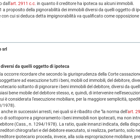
o dall'
art. 2911 c.c.
in quanto il creditore ha ipoteca su alcuni immobili.
11 a proposito della pignorabilità dei immobili diversi da quelli oggetto di 
ne con cui si deduca detta impignorabilità va qualificato come opposizione
?
 srl
diversi da quelli oggetto di ipoteca
a occorre ricordare che secondo la giurisprudenza della Corte cassazione 
soggettare ad esecuzione tutti i beni, mobili od immobili, del debitore, dive
potecario soltanto di pignorare i beni immobili del debitore, diversi da quelli
iasi bene mobile del debitore stesso, e, quindi, di intervenire nell'esecuz
n cui è considerata l'esecuzione mobiliare, per la maggiore semplicità, spe
3/1978).
nche in successivi arresti, nei quali si è ribadito che "la norma dell'
art. 2
ieto di sottoporre a pignoramento i beni immobili non ipotecati, ma non intr
debitore (Cass., n. 1294/1978). La ratio, quale innanzi indicata, della dispo
ditori chirografari e del debitore esecutato, si realizza, pertanto, solo ne
creditore ipotecario proceda, invece, alla sola espropriazione mobiliare, pre