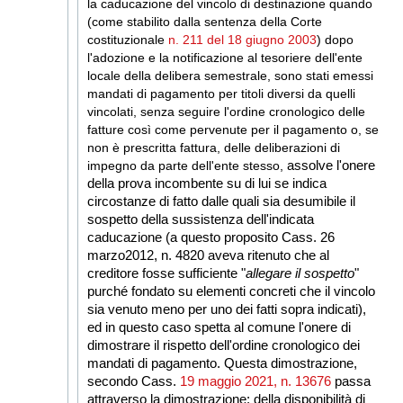
la caducazione del vincolo di destinazione quando
(come stabilito dalla sentenza della Corte
costituzionale
n. 211 del 18 giugno 2003
) dopo
l'adozione e la notificazione al tesoriere dell'ente
locale della delibera semestrale, sono stati emessi
mandati di pagamento per titoli diversi da quelli
vincolati, senza seguire l'ordine cronologico delle
fatture così come pervenute per il pagamento o, se
non è prescritta fattura, delle deliberazioni di
impegno da parte dell'ente stesso,
assolve l'onere
della prova incombente su di lui se indica
circostanze di fatto dalle quali sia desumibile il
sospetto della sussistenza dell'indicata
caducazione (a questo proposito Cass. 26
marzo2012, n. 4820 aveva ritenuto che al
creditore fosse sufficiente "
allegare il sospetto
"
purché fondato su elementi concreti che il vincolo
sia venuto meno per uno dei fatti sopra indicati),
ed in questo caso spetta al comune l'onere di
dimostrare il rispetto dell'ordine cronologico dei
mandati di pagamento. Questa dimostrazione,
secondo
Cass.
19 maggio 2021, n. 13676
passa
attraverso la dimostrazione: della disponibilità di