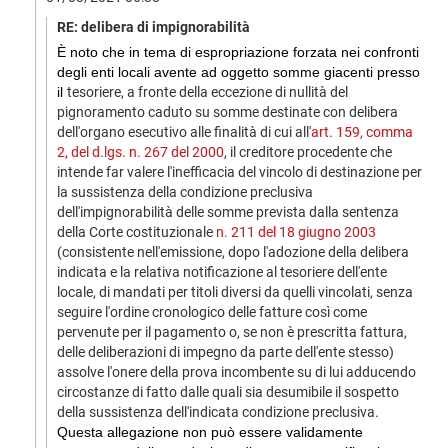
RE: delibera di impignorabilità
È noto che in tema di espropriazione forzata nei confronti
degli enti locali avente ad oggetto somme giacenti presso
il
tesoriere
, a fronte della eccezione di nullità del
pignoramento caduto su somme destinate con
delibera
dell'organo esecutivo alle finalità di cui all'
art. 159, comma
2, del d.lgs. n. 267 del 2000
, il creditore procedente che
intende far valere l'inefficacia del vincolo di destinazione per
la sussistenza della condizione preclusiva
dell'
impignorabilità
delle somme prevista dalla sentenza
della Corte costituzionale
n. 211 del 18 giugno 2003
(consistente nell'emissione, dopo l'adozione della
delibera
indicata e la relativa notificazione al
tesoriere
dell'ente
locale, di mandati per titoli diversi da quelli vincolati, senza
seguire l'ordine cronologico delle fatture così come
pervenute per il pagamento o, se non è prescritta fattura,
delle deliberazioni di impegno da parte dell'ente stesso)
assolve l'onere della prova incombente su di lui adducendo
circostanze di fatto dalle quali sia desumibile il sospetto
della sussistenza dell'indicata condizione preclusiva.
Questa allegazione non può essere validamente