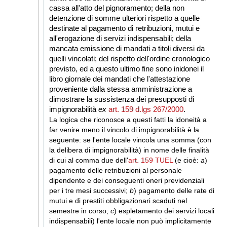
cassa all'atto del pignoramento; della non
detenzione di somme ulteriori rispetto a quelle
destinate al pagamento di retribuzioni, mutui e
all'erogazione di servizi indispensabili; della
mancata emissione di mandati a titoli diversi da
quelli vincolati; del rispetto dell'ordine cronologico
previsto, ed a questo ultimo fine sono inidonei il
libro giornale dei mandati che l'attestazione
proveniente dalla stessa amministrazione a
dimostrare la sussistenza dei presupposti di
impignorabilità
ex
art. 159 d.lgs 267/2000
.
La logica che riconosce a questi fatti la idoneità a
far venire meno il vincolo di impignorabilità è la
seguente: se l'ente locale vincola una somma (con
la delibera di impignorabilità) in nome delle finalità
di cui al comma due dell'
art. 159 TUEL
(e cioè:
a
)
pagamento delle retribuzioni al personale
dipendente e dei conseguenti oneri previdenziali
per i tre mesi successivi;
b
) pagamento delle rate di
mutui e di prestiti obbligazionari scaduti nel
semestre in corso;
c
) espletamento dei servizi locali
indispensabili) l'ente locale non può implicitamente