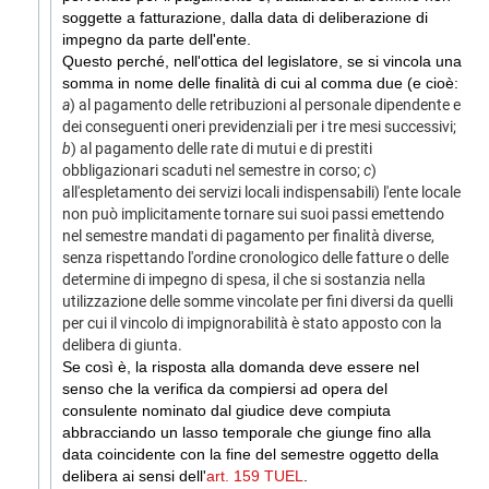
soggette a fatturazione, dalla data di deliberazione di
impegno da parte dell'ente.
Questo perché, nell'ottica del legislatore, se si vincola una
somma in nome delle finalità di cui al comma due (e cioè:
a
) al pagamento delle retribuzioni al personale dipendente e
dei conseguenti oneri previdenziali per i tre mesi successivi;
b
) al pagamento delle rate di mutui e di prestiti
obbligazionari scaduti nel
semestre
in corso;
c
)
all'espletamento dei servizi locali indispensabili) l'ente locale
non può implicitamente tornare sui suoi passi emettendo
nel semestre mandati di pagamento per finalità diverse,
senza rispettando l'ordine cronologico delle fatture o delle
determine di impegno di spesa, il che si sostanzia nella
utilizzazione delle somme vincolate per fini diversi da quelli
per cui il vincolo di impignorabilità è stato apposto con la
delibera di giunta.
Se così è, la risposta alla domanda deve essere nel
senso che la verifica da compiersi ad opera del
consulente nominato dal giudice deve compiuta
abbracciando un lasso temporale che giunge fino alla
data coincidente con la fine del semestre oggetto della
delibera ai sensi dell'
art. 159 TUEL
.