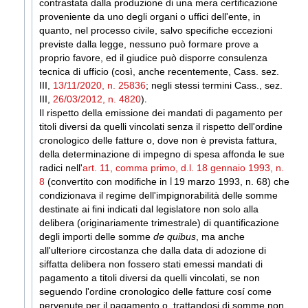
contrastata dalla produzione di una mera certificazione
proveniente da uno degli organi o uffici dell'ente, in
quanto, nel processo civile, salvo specifiche eccezioni
previste dalla legge, nessuno può formare prove a
proprio favore, ed il giudice può disporre consulenza
tecnica di ufficio (così, anche recentemente, Cass. sez.
III,
13/11/2020, n. 25836
; negli stessi termini Cass., sez.
III,
26/03/2012, n. 4820
)
.
Il rispetto della emissione dei mandati di pagamento per
titoli diversi da quelli vincolati senza il rispetto dell'ordine
cronologico delle fatture o, dove non è prevista fattura,
della determinazione di impegno di spesa affonda le sue
radici nell'
art. 11, comma primo, d.l. 18 gennaio 1993, n.
8
(convertito con modifiche in
l
19
marzo 1993, n. 68
) che
condizionava il regime
dell'impignorabilità
delle somme
destinate ai fini indicati dal legislatore non solo alla
delibera
(originariamente trimestrale) di quantificazione
degli importi delle somme
de quibus
, ma anche
all'ulteriore circostanza che dalla data di adozione di
siffatta
delibera
non fossero stati emessi mandati di
pagamento a titoli diversi da quelli vincolati, se non
seguendo l'ordine cronologico delle fatture cosí come
pervenute per il pagamento o, trattandosi di somme non