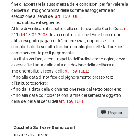
fine di accertare la sussistenza delle condizioni per far valere la
delibera di impignorabilità delle somme assoggettate ad
esecuzione ai sensi dell'
art. 159 TUEL
.
Il mio dubbio è il seguente.
Al fine di verificare il rispetto della sentenza della Corte Cost.
n.
211 del 18.06.2003
dovrei controllare che l'Ente Locale non
abbia eseguito pagamenti "preferenziali, oppure se li ha
compiuti, abbia seguito l'ordine cronologico delle fatture così
come pervenute per il pagamento.
La citata verifica, circa il rispetto dell'ordine cronologico, deve
essere effettuata dalla data di adozione della delibera di
impignorabilità ai sensi dell'
art. 159 TUEL
:
- fino alla data di notifica del pignoramento presso terzi
all'istituto tesoriere;
- fino dalla data della dichiarazione resa dal terzo tesoriere;
- fino alla data coincidente con la fine del semestre oggetto
della delibera ai sensi dell'
art. 159 TUEL
.
Rispondi
Zucchetti Software Giuridico srl
01/03/2021 06:38