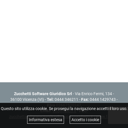
Zucchetti Software Giuridico Srl
- Via Enrico Fermi, 134 -
36100 Vicenza (VI) -
Tel:
0444 346211 -
Fax:
0444 1429743 -
P.Iva
02667520247
Questo sito utilizza cookie. Se prosegui la navigazione accetti il loro uso.
Email:
info@fallco.it
-
PEC:
zucchettisoftwaregiuridico@gruppozucchetti.it
-
www.fallco.it
Informativa estesa
Accetto i cookie