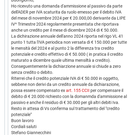
Buongiorno,
Ho ricevuto una domanda d'ammissione al passivo da parte
dell'ADER per IVA scaturita da ruolo emesso per il debito IVA
del mese di novembre 2024 per € 20.000,00 derivante da LIPE
IV^ Trimestre 2024 regolarmente presentata che riportava
anche un credito per il mese di dicembre 2024 di € 50.000.
La dichirazione annuale dell'anno 2024 riporta nel rigo VL 41
punto 1 tutta l'IVA periodica non versata di € 150.000 per tutte
le mensità del 2024 e al punto 2 la differenza tra credito
potenziale e credito effettivo di € 50.000 ( in pratica il credito
maturato a dicembre quale ultima mensiltà a credito).
Conseguentemente la dichiarzione annuale si chiude a zero
senza credito o debito.
RIterrei che il credito potenziale IVA di € 50.000 in oggetto,
sebbene non derivi da un credito annuale da dichiarazione,
possa essere compensato ex
art. 155 CCII
per compensare il
debito di € 20.000 richiesto con la domanmda d'ammissione al
passivo e anche il residuo di € 30.000 per gli altri debiti Iva.
Resto in attesa di Vs conferma sul trattamento del "credito
potenziale"
Buon lavoro
Cordiali saluti
Stefano Giannecchini