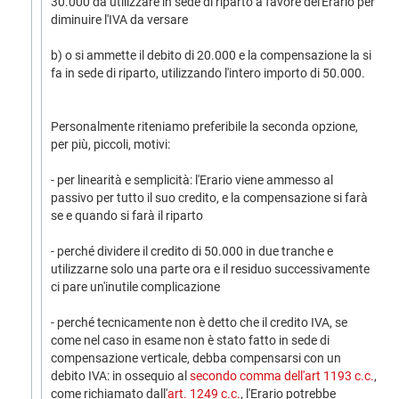
30.000 da utilizzare in sede di riparto a favore del'Erario per
diminuire l'IVA da versare
b) o si ammette il debito di 20.000 e la compensazione la si
fa in sede di riparto, utilizzando l'intero importo di 50.000.
Personalmente riteniamo preferibile la seconda opzione,
per più, piccoli, motivi:
- per linearità e semplicità: l'Erario viene ammesso al
passivo per tutto il suo credito, e la compensazione si farà
se e quando si farà il riparto
- perché dividere il credito di 50.000 in due tranche e
utilizzarne solo una parte ora e il residuo successivamente
ci pare un'inutile complicazione
- perché tecnicamente non è detto che il credito IVA, se
come nel caso in esame non è stato fatto in sede di
compensazione verticale, debba compensarsi con un
debito IVA: in ossequio al
secondo comma dell'art 1193 c.c.
,
come richiamato dall'
art. 1249 c.c.
, l'Erario potrebbe