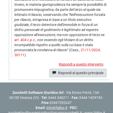
Invero, in materia giurisprudenza ha sempre la possibilità di
promuovere impugnativa, da parte del terzo al quale sia
intimato il rilascio, osservando che "
Nell'esecuzione forzata
per rilascio, intrapresa in base a un titolo esecutivo
giudiziale, il terzo detentore dell'immobile in forza di un
diritto personale di godimento è legittimato ad esperire
opposizione all'esecuzione, ma non opposizione di terzo ex
art. 404 c.p.c.
, non essendo egli titolare di un diritto
incompatibile rispetto a quello sulla cui base è stata
pronunciata la condanna al rilascio
" (Cass.
,
21/11/2024,
30111
).
Rispondi a questo intervento
Rispondi al quesito principale
Zucchetti Software Giuridico Srl
- Via Enrico Fermi, 134 -
36100 Vicenza (VI) -
Tel:
0444 346211 -
Fax:
0444 1429743 -
P.Iva
02667520247
Email:
info@fallco.it
-
PEC:
zucchettisoftwaregiuridico@gruppozucchetti.it
-
www.fallco.it