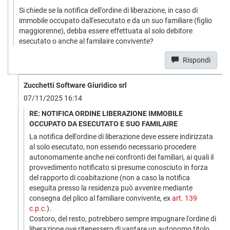
Si chiede se la notifica dell'ordine di liberazione, in caso di
immobile occupato dall'esecutato e da un suo familiare (figlio
maggiorenne), debba essere effettuata al solo debitore
esecutato o anche al familaire convivente?
Rispondi
Zucchetti Software Giuridico srl
07/11/2025 16:14
RE: NOTIFICA ORDINE LIBERAZIONE IMMOBILE
OCCUPATO DA ESECUTATO E SUO FAMILAIRE
La notifica dell'ordine di liberazione deve essere indirizzata
al solo esecutato, non essendo necessario procedere
autonomamente anche nei confronti dei familiari, ai quali il
provvedimento notificato si presume conosciuto in forza
del rapporto di coabitazione (non a caso la notifica
eseguita presso la residenza può avvenire mediante
consegna del plico al familiare convivente, ex
art. 139
c.p.c.
).
Costoro, del resto, potrebbero sempre impugnare l'ordine di
liberazione ove ritenessero di vantare un autonomo titolo.