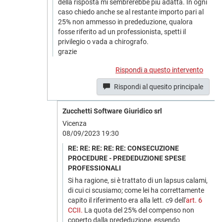
della risposta mi sembrerebbe più adatta. In ogni
caso chiedo anche se al restante importo pari al
25% non ammesso in prededuzione, qualora
fosse riferito ad un professionista, spetti il
privilegio o vada a chirografo.
grazie
Rispondi a questo intervento
Rispondi al quesito principale
Zucchetti Software Giuridico srl
Vicenza
08/09/2023 19:30
RE: RE: RE: RE: RE: CONSECUZIONE
PROCEDURE - PREDEDUZIONE SPESE
PROFESSIONALI
Si ha ragione, si è trattato di un lapsus calami,
di cui ci scusiamo; come lei ha correttamente
capito il riferimento era alla lett. c9 dell'
art. 6
CCII.
La quota del 25% del compenso non
coperto dalla prededuzione, essendo