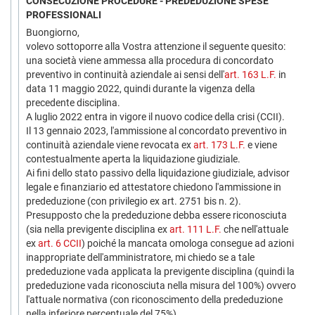
CONSECUZIONE PROCEDURE - PREDEDUZIONE SPESE
PROFESSIONALI
Buongiorno,
volevo sottoporre alla Vostra attenzione il seguente quesito:
una società viene ammessa alla procedura di concordato
preventivo in continuità aziendale ai sensi dell'
art. 163 L.F.
in
data 11 maggio 2022, quindi durante la vigenza della
precedente disciplina.
A luglio 2022 entra in vigore il nuovo codice della crisi (CCII).
Il 13 gennaio 2023, l'ammissione al concordato preventivo in
continuità aziendale viene revocata ex
art. 173 L.F.
e viene
contestualmente aperta la liquidazione giudiziale.
Ai fini dello stato passivo della liquidazione giudiziale, advisor
legale e finanziario ed attestatore chiedono l'ammissione in
prededuzione (con privilegio ex art. 2751 bis n. 2).
Presupposto che la prededuzione debba essere riconosciuta
(sia nella previgente disciplina ex
art. 111 L.F.
che nell'attuale
ex
art. 6 CCII
) poiché la mancata omologa consegue ad azioni
inappropriate dell'amministratore, mi chiedo se a tale
prededuzione vada applicata la previgente disciplina (quindi la
prededuzione vada riconosciuta nella misura del 100%) ovvero
l'attuale normativa (con riconoscimento della prededuzione
nella inferiore percentuale del 75%).