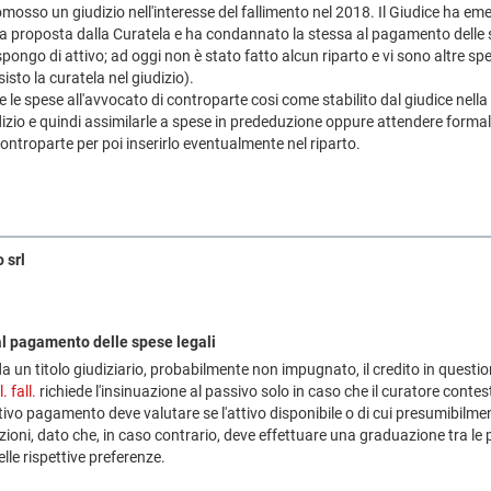
mosso un giudizio nell'interesse del fallimento nel 2018. Il Giudice ha 
 proposta dalla Curatela e ha condannato la stessa al pagamento delle sp
ongo di attivo; ad oggi non è stato fatto alcun riparto e vi sono altre
isto la curatela nel giudizio).
 le spese all'avvocato di controparte cosi come stabilito dal giudice nella
zio e quindi assimilarle a spese in prededuzione oppure attendere forma
controparte per poi inserirlo eventualmente nel riparto.
 srl
l pagamento delle spese legali
a un titolo giudiziario, probabilmente non impugnato, il credito in question
. fall.
richiede l'insinuazione al passivo solo in caso che il curatore contesti
tivo pagamento deve valutare se l'attivo disponibile o di cui presumibilmen
zioni, dato che, in caso contrario, deve effettuare una graduazione tra le 
elle rispettive preferenze.