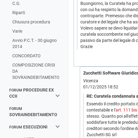
C.G.
Buongiorno, la Curatela ha pro
con cui ha respinto la domanda
Riparti
controparte. Premesso che disp
Chiusura procedura
curatore e del legale che ha ass
Volevo sapere se devo liquidare
Varie
curatela soccombente nel giudi
Avvio P.C.T. - 30 giugno
passivo da parte del legale di 
2014
Grazie
CONCORDATO
COMPOSIZIONE CRISI
DA
Zucchetti Software Giuridico
SOVRAINDEBITAMENTO
Vicenza
01/12/2025 18:52
PROCEDURE EX
FORUM
CCII
RE: Curatela condannata a
Essendo il credito portato d
FORUM
contestabile e l'
art. 111 bis l
SOVRAINDEBITAMENTO
stesso. Quanto poi all'effet
soddisfare tutte le prededu
ESECUZIONI
FORUM
creditori secondo l'ordine d
Zucchetti SG srl