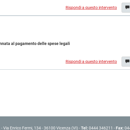
Rispondi a questo intervento
nnata al pagamento delle spese legali
Rispondi a questo intervento
l
- Via Enrico Fermi, 134 - 36100 Vicenza (VI) -
Tel:
0444 346211 -
Fax:
04