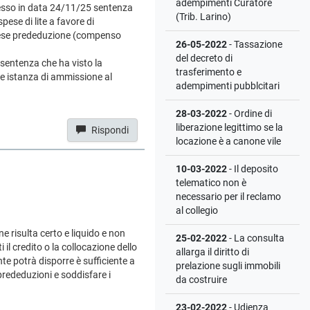
adempimenti Curatore
emesso in data 24/11/25 sentenza
(Trib. Larino)
ese di lite a favore di
 spese prededuzione (compenso
26-05-2022
- Tassazione
del decreto di
 sentenza che ha visto la
trasferimento e
le istanza di ammissione al
adempimenti pubblcitari
28-03-2022
- Ordine di
liberazione legittimo se la
Rispondi
locazione è a canone vile
10-03-2022
- Il deposito
telematico non è
necessario per il reclamo
al collegio
e risulta certo e liquido e non
25-02-2022
- La consulta
 il credito o la collocazione dello
allarga il diritto di
te potrà disporre è sufficiente a
prelazione sugli immobili
prededuzioni e soddisfare i
da costruire
23-02-2022
- Udienza