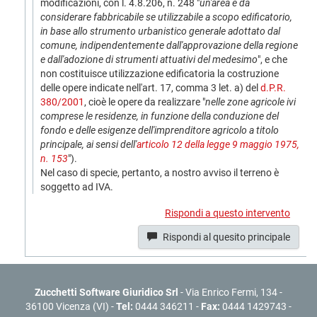
modificazioni, con l. 4.8.206, n. 248 "
un'area è da
considerare fabbricabile se utilizzabile a scopo edificatorio,
in base allo strumento urbanistico generale adottato dal
comune, indipendentemente dall'approvazione della regione
e dall'adozione di strumenti attuativi del medesimo
", e che
non costituisce utilizzazione edificatoria la costruzione
delle opere indicate nell'art. 17, comma 3 let. a) del
d.P.R.
380/2001
, cioè le opere da realizzare
"
nelle zone agricole ivi
comprese le residenze, in funzione della conduzione del
fondo e delle esigenze dell'imprenditore agricolo a titolo
principale, ai sensi dell'
articolo 12 della legge 9 maggio 1975,
n. 153
").
Nel caso di specie, pertanto, a nostro avviso il terreno è
soggetto ad IVA.
Rispondi a questo intervento
Rispondi al quesito principale
Zucchetti Software Giuridico Srl
- Via Enrico Fermi, 134 -
36100 Vicenza (VI) -
Tel:
0444 346211 -
Fax:
0444 1429743 -