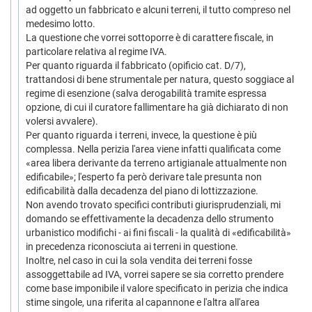
ad oggetto un fabbricato e alcuni terreni, il tutto compreso nel
medesimo lotto.
La questione che vorrei sottoporre è di carattere fiscale, in
particolare relativa al regime IVA.
Per quanto riguarda il fabbricato (opificio cat. D/7),
trattandosi di bene strumentale per natura, questo soggiace al
regime di esenzione (salva derogabilità tramite espressa
opzione, di cui il curatore fallimentare ha già dichiarato di non
volersi avvalere).
Per quanto riguarda i terreni, invece, la questione è più
complessa. Nella perizia l'area viene infatti qualificata come
«area libera derivante da terreno artigianale attualmente non
edificabile»; l'esperto fa però derivare tale presunta non
edificabilità dalla decadenza del piano di lottizzazione.
Non avendo trovato specifici contributi giurisprudenziali, mi
domando se effettivamente la decadenza dello strumento
urbanistico modifichi - ai fini fiscali - la qualità di «edificabilità»
in precedenza riconosciuta ai terreni in questione.
Inoltre, nel caso in cui la sola vendita dei terreni fosse
assoggettabile ad IVA, vorrei sapere se sia corretto prendere
come base imponibile il valore specificato in perizia che indica
stime singole, una riferita al capannone e l'altra all'area