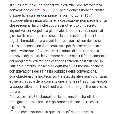
Tra un Comune e una cooperativa edilizia viene sottoscritta
convenzione ex
art. 35 l.865/71
per la concessione del diritto
di superficie su aree comprese nei piani di zona "167";
la cooperativa senza ultimare la costruzione, non paga la ditta
che eseguiva i lavori, che dopo aver ottenuto un decreto
ingiuntivo iscrive ipoteca giudiziale ; la cooperativa ricorre al
giudice civile sostenendo che nella convenzione, trascritta nei
registri immobiliari, era stabilito "tra le parti si conviene che il
diritto concesso con il presente atto potrà essere ipotecato
esclusivamente a favore di enti o istituti di credito e solo a
garanzia dei mutui che verranno concessi per il finanziamento
dei programmi edilizi"; non essendo l'azienda costruttrice un
istituto di credito l'ipoteca è illegittima e va rimossa, anche in
considerazione della finalità pubblica della convenzione.
Ora obietterei che l'ipoteca iscritta è giudiziale e non volontaria,
e che la clausola della convenzione, anche se trascritta, vincola
la cooperativa, non i terzi suoi creditori... ma gradirei un vostro
parere;
l'ipoteca è nulla? la clausola della convenzione ha effetto
obbligatorio tra le parti o erga omnes? il bene potrà essere
pignorato?
c'è qualche pronuncia su questo specifico argomento?