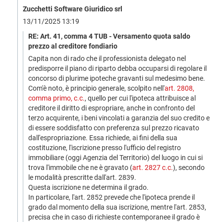
Zucchetti Software Giuridico srl
13/11/2025 13:19
RE: Art. 41, comma 4 TUB - Versamento quota saldo
prezzo al creditore fondiario
Capita non di rado che il professionista delegato nel
predisporre il piano di riparto debba occuparsi di regolare il
concorso di plurime ipoteche gravanti sul medesimo bene.
Com'è noto, è principio generale, scolpito nell'
art. 2808,
comma primo, c.c.
, quello per cui l'ipoteca attribuisce al
creditore il diritto di
espropriare
, anche in confronto del
terzo acquirente, i beni vincolati a garanzia del suo credito e
di essere soddisfatto con
preferenza
sul prezzo ricavato
dall'espropriazione. Essa richiede, ai fini della sua
costituzione, l'iscrizione presso l'ufficio del registro
immobiliare (oggi Agenzia del Territorio) del luogo in cui si
trova l'immobile che ne è gravato (
art. 2827 c.c.
), secondo
le modalità prescritte dall'art. 2839.
Questa iscrizione ne determina il grado.
In particolare, l'art. 2852 prevede che l'ipoteca prende il
grado dal momento della sua iscrizione, mentre l'art. 2853,
precisa che in caso di richieste contemporanee il grado è