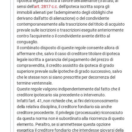
l'ipoteca legale iscritta a favore dell'alienante (trattasi, ai
sensi dell'
art. 2817 c.c.
dell'ipoteca iscritta sopra gli
immobili alienati per l'adempimento degli obblighi che
derivano dall'atto di alienazione) o del condividente
contemporaneamente alla trascrizione del titolo di acquisto
prevale sulle iscrizioni o trascrizioni eseguite anteriormente
contro l'acquirente o il condividente avente diritto al
conguaglio.
Il combinato disposto di queste regole consente allora di
affermare che, salvo il caso di creditore titolare di ipoteca
legale iscritta a garanzia del pagamento del prezzo di
compravendita, il credito assistito da ipoteca di grado
superiore prevale sulle ipoteche di grado successivo, salvo
che le stesse non si siano prescritte per decorrenza del
termine ventennale.
Queste regole valgono indipendentemente dal fatto che il
creditore ipotecario sia precedente o intervenuto.
Infatti l'art. 41, non richiede che, ai fini del riconoscimento
della relativa disciplina, il creditore fondiario sia anche
creditore procedente. Il privilegio (processuale) riconosciuto
da questa norma non è subordinato alla ricorrenza di questo
elemento. Peraltro, se si ammettesse questa opzione
esegetica
il creditore fondiario che intendesse giovarsi della