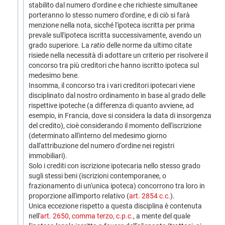
stabilito dal numero d'ordine e che richieste simultanee
porteranno lo stesso numero d'ordine, e di ciò si farà
menzione nella nota, sicché l'ipoteca iscritta per prima
prevale sull'ipoteca iscritta successivamente, avendo un
grado superiore. La
ratio
delle norme da ultimo citate
risiede nella necessità di adottare un criterio per risolvere il
concorso tra più creditori che hanno iscritto ipoteca sul
medesimo bene.
Insomma, il concorso tra i vari creditori ipotecari viene
disciplinato dal nostro ordinamento in base al grado delle
rispettive ipoteche (a differenza di quanto avviene, ad
esempio, in Francia, dove si considera la data di insorgenza
del credito), cioè considerando il momento dell'iscrizione
(determinato all'interno del medesimo giorno
dall'attribuzione del numero d'ordine nei registri
immobiliari).
Solo i crediti con iscrizione ipotecaria nello stesso grado
sugli stessi beni (iscrizioni contemporanee, o
frazionamento di un'unica ipoteca) concorrono tra loro in
proporzione all'importo relativo (
art. 2854 c.c.
).
Unica eccezione rispetto a questa disciplina è contenuta
nell'
art. 2650, comma terzo, c.p.c.
, a mente del quale