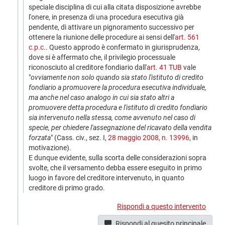
speciale disciplina di cui alla citata disposizione avrebbe
l'onere, in presenza di una procedura esecutiva già
pendente, di attivare un pignoramento successivo per
ottenere la riunione delle procedure ai sensi dell'
art. 561
c.p.c.
. Questo approdo è confermato in giurisprudenza,
dove si è affermato che, il privilegio processuale
riconosciuto al creditore fondiario dall'
art. 41 TUB
vale
"
ovviamente non solo quando sia stato l'istituto di credito
fondiario a promuovere la procedura esecutiva individuale,
ma anche nel caso analogo in cui sia stato altri a
promuovere detta procedura e l'istituto di credito fondiario
sia intervenuto nella stessa, come avvenuto nel caso di
specie, per chiedere l'assegnazione del ricavato della vendita
forzata
" (Cass. civ., sez. I,
28 maggio 2008, n. 13996
, in
motivazione).
E dunque evidente, sulla scorta delle considerazioni sopra
svolte, che il versamento debba essere eseguito in primo
luogo in favore del creditore intervenuto, in quanto
creditore di primo grado.
Rispondi a questo intervento
Rispondi al quesito principale