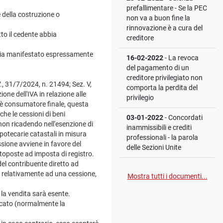
prefallimentare - Se la PEC
e della costruzione o
non va a buon fine la
rinnovazione è a cura del
tto il cedente abbia
creditore
e abbia manifestato espressamente
16-02-2022
- La revoca
del pagamento di un
creditore privilegiato non
, 31/7/2024, n. 21494; Sez. V,
comporta la perdita del
one dell'IVA in relazione alle
privilegio
so è consumatore finale, questa
che le cessioni di beni
03-01-2022
- Concordati
 non ricadendo nell'esenzione di
inammissibili e crediti
potecarie catastali in misura
professionali - la parola
ssione avviene in favore del
delle Sezioni Unite
ttoposte ad imposta di registro.
del contribuente diretto ad
a relativamente ad una cessione,
Mostra tutti i documenti...
 la vendita sarà esente.
icato (normalmente la