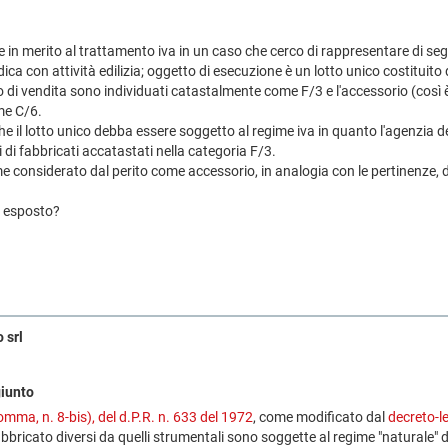
e in merito al trattamento iva in un caso che cerco di rappresentare di seg
ca con attività edilizia; oggetto di esecuzione è un lotto unico costituito
o di vendita sono individuati catastalmente come F/3 e l'accessorio (così è 
me C/6.
 il lotto unico debba essere soggetto al regime iva in quanto l'agenzia de
i di fabbricati accatastati nella categoria F/3.
ome considerato dal perito come accessorio, in analogia con le pertinenze,
a esposto?
 srl
giunto
omma, n. 8-bis), del d.P.R. n. 633 del 1972
, come modificato dal
decreto-l
fabbricato diversi da quelli strumentali sono soggette al regime "naturale"