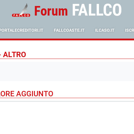
FALLCO
Forum
PORTALECREDITORI.IT
FALLCOASTE.IT
ILCASO.IT
ISC
- ALTRO
LORE AGGIUNTO