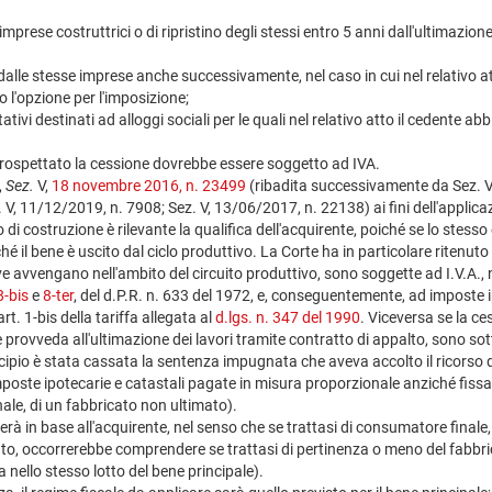
imprese costruttrici o di ripristino degli stessi entro 5 anni dall'ultimazion
 dalle stesse imprese anche successivamente, nel caso in cui nel relativo a
l'opzione per l'imposizione;
itativi destinati ad alloggi sociali per le quali nel relativo atto il cedent
prospettato la cessione dovrebbe essere soggetto ad IVA.
,
Sez.
V,
18 novembre 2016, n. 23499
(ribadita successivamente da Sez. V.
, 11/12/2019, n. 7908; Sez. V, 13/06/2017, n. 22138) ai fini dell'applicazi
o di costruzione è rilevante la qualifica dell'acquirente, poiché se lo stes
é il bene è uscito dal ciclo produttivo. La Corte ha in particolare ritenuto 
ve avvengano nell'ambito del circuito produttivo, sono soggette ad I.V.A.,
8-bis
e
8-ter
, del d.P.R. n. 633 del 1972, e, conseguentemente, ad imposte i
art. 1-bis della tariffa allegata al
d.lgs. n. 347 del 1990
. Viceversa se la ce
e provveda all'ultimazione dei lavori tramite contratto di appalto, sono so
incipio è stata cassata la sentenza impugnata che aveva accolto il ricorso 
imposte ipotecarie e catastali pagate in misura proporzionale anziché fiss
ale, di un fabbricato non ultimato).
rà in base all'acquirente, nel senso che se trattasi di consumatore finale,
uto, occorrerebbe comprendere se trattasi di pertinenza o meno del fabbr
 nello stesso lotto del bene principale).