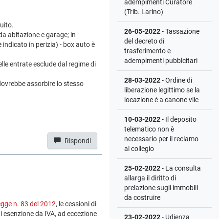
adempimenti Curatore
(Trib. Larino)
uito.
26-05-2022
- Tassazione
 da abitazione e garage; in
del decreto di
indicato in perizia) - box auto è
trasferimento e
adempimenti pubblcitari
lle entrate esclude dal regime di
28-03-2022
- Ordine di
 dovrebbe assorbire lo stesso
liberazione legittimo se la
locazione è a canone vile
10-03-2022
- Il deposito
telematico non è
necessario per il reclamo
Rispondi
al collegio
25-02-2022
- La consulta
allarga il diritto di
prelazione sugli immobili
da costruire
egge n. 83 del 2012
, le cessioni di
 di esenzione da IVA, ad eccezione
23-02-2022
- Udienza