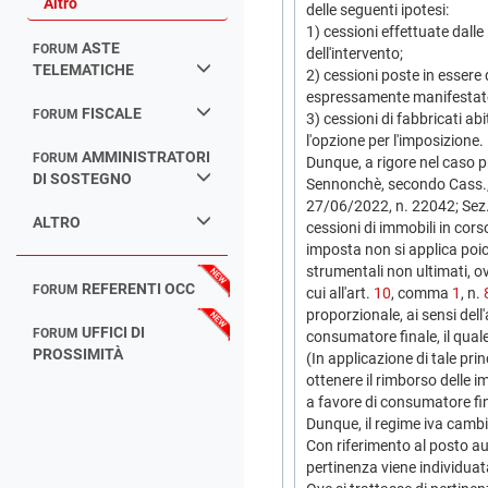
Altro
delle seguenti ipotesi:
1) cessioni effettuate dalle 
ASTE
FORUM
dell'intervento;
TELEMATICHE
2) cessioni poste in essere
espressamente manifestato 
FISCALE
FORUM
3) cessioni di fabbricati ab
l'opzione per l'imposizione.
AMMINISTRATORI
FORUM
Dunque, a rigore nel caso 
DI SOSTEGNO
Sennonchè, secondo Cass.
27/06/2022, n. 22042; Sez. V
ALTRO
cessioni di immobili in cors
imposta non si applica poich
strumentali non ultimati, o
REFERENTI OCC
FORUM
cui all'art.
10
, comma
1
, n.
proporzionale, ai sensi dell'
UFFICI DI
FORUM
consumatore finale, il qual
PROSSIMITÀ
(In applicazione di tale pr
ottenere il rimborso delle 
a favore di consumatore fin
Dunque, il regime iva cambie
Con riferimento al posto a
pertinenza viene individuata