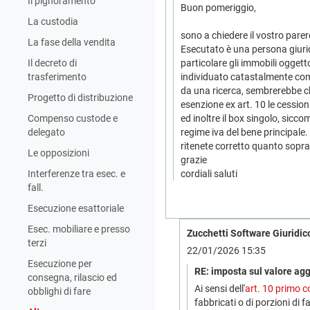
Il pignoramento
Buon pomeriggio,
La custodia
sono a chiedere il vostro parer
La fase della vendita
Esecutato è una persona giuridi
Il decreto di
particolare gli immobili oggett
trasferimento
individuato catastalmente co
da una ricerca, sembrerebbe che
Progetto di distribuzione
esenzione ex art. 10 le cession
Compenso custode e
ed inoltre il box singolo, sicc
delegato
regime iva del bene principale.
ritenete corretto quanto sopr
Le opposizioni
grazie
Interferenze tra esec. e
cordiali saluti
fall.
Esecuzione esattoriale
Esec. mobiliare e presso
Zucchetti Software Giuridico
terzi
22/01/2026 15:35
Esecuzione per
RE: imposta sul valore ag
consegna, rilascio ed
Ai sensi dell'
art. 10 primo c
obblighi di fare
fabbricati o di porzioni di 